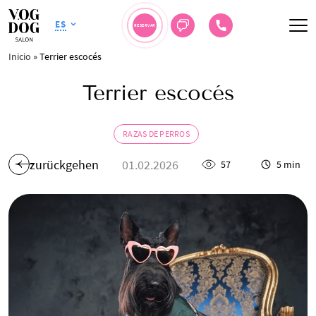
ES
RESERVAR
Inicio
»
Terrier escocés
Terrier escocés
RAZAS DE PERROS
zurückgehen
01.02.2026
57
5 min