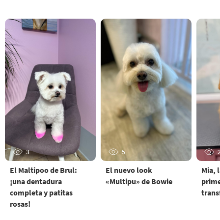
3
5
El Maltipoo de Brul:
El nuevo look
Mia, 
¡una dentadura
«Multipu» de Bowie
prim
completa y patitas
trans
rosas!