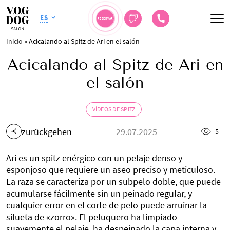
ES
RESERVAR
Inicio
»
Acicalando al Spitz de Ari en el salón
Acicalando al Spitz de Ari en
el salón
VÍDEOS DE SPITZ
zurückgehen
29.07.2025
5
Ari es un spitz enérgico con un pelaje denso y
esponjoso que requiere un aseo preciso y meticuloso.
La raza se caracteriza por un subpelo doble, que puede
acumularse fácilmente sin un peinado regular, y
cualquier error en el corte de pelo puede arruinar la
silueta de «zorro». El peluquero ha limpiado
suavemente el pelaje, ha despeinado la capa interna y