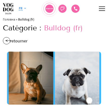
FR
RÉSERVER
Головна
»
Bulldog (fr)
Catégorie :
Bulldog (fr)
retourner