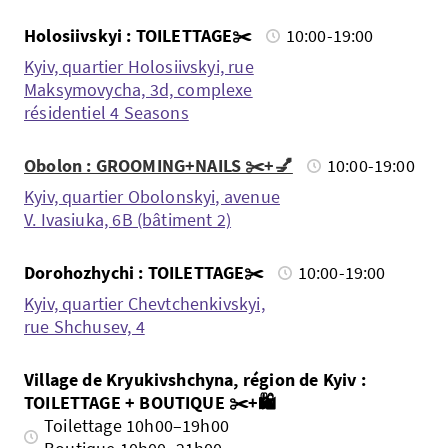
Holosiivskyi : TOILETTAGE✂️
10:00-19:00
Kyiv, quartier Holosiivskyi, rue
Maksymovycha, 3d, complexe
résidentiel 4 Seasons
Obolon : GROOMING+NAILS ✂️+💅
10:00-19:00
Kyiv, quartier Obolonskyi, avenue
V. Ivasiuka, 6B (bâtiment 2)
Dorohozhychi : TOILETTAGE✂️
10:00-19:00
Kyiv, quartier Chevtchenkivskyi,
rue Shchusev, 4
Village de Kryukivshchyna, région de Kyiv :
TOILETTAGE + BOUTIQUE ✂️+🛍️
Toilettage 10h00–19h00