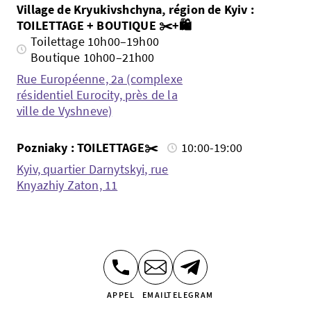
Village de Kryukivshchyna, région de Kyiv :
TOILETTAGE + BOUTIQUE ✂️+🛍️
Toilettage 10h00–19h00
Boutique 10h00–21h00
Rue Européenne, 2a (complexe
résidentiel Eurocity, près de la
ville de Vyshneve)
Pozniaky : TOILETTAGE✂️
10:00-19:00
Kyiv, quartier Darnytskyi, rue
Knyazhiy Zaton, 11
APPEL
EMAIL
TELEGRAM