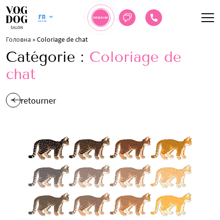
FR
RÉSERVER
Головна
»
Coloriage de chat
Catégorie :
Coloriage de
chat
retourner