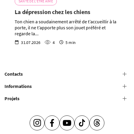
SANTÉ DE L'ÊTRE AIMÉ
La dépression chez les chiens
Ton chien a soudainement arrêté de t’accueillir à la
porte, il ne t’apporte plus son jouet préféré et
regarde la...
31.07.2026
4
5 min
Contacts
+38 (073) 606 74 43 Toilettage
Informations
+38 (073) 606 74 44 Formation en présentiel
Projets
Conditions générales de prestation de services de toilettage
+38 (073) 606 74 74 Formation en ligne
+38 (073) 606 74 41 Boutique
Salons de toilettage
Académie de toilettage
C’est si facile d’être attentionné –
Projet “Mentorat” de V.O.G DOG ACADEMY