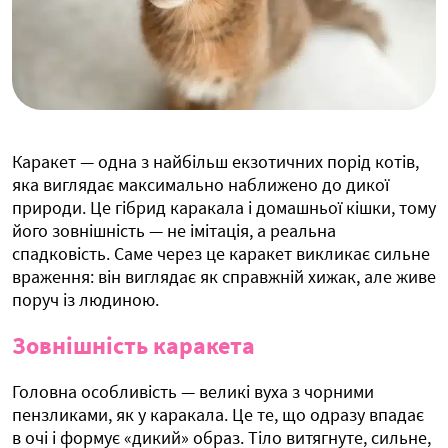
Каракет — одна з найбільш екзотичних порід котів,
яка виглядає максимально наближено до дикої
природи. Це гібрид каракала і домашньої кішки, тому
його зовнішність — не імітація, а реальна
спадковість. Саме через це каракет викликає сильне
враження: він виглядає як справжній хижак, але живе
поруч із людиною.
Зовнішність каракета
Головна особливість — великі вуха з чорними
пензликами, як у каракала. Це те, що одразу впадає
в очі і формує «дикий» образ. Тіло витягнуте, сильне,