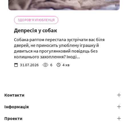
ЗДОРОВ'Я УЛЮБЛЕНЦЯ
Депресія у собак
Собака раптом перестала зустрічати вас біля
дверей, не приносить улюблену іграшку й
дивиться на прогулянковий повідець без
колишнього захоплення? Іноді...
31.07.2026
6
4 хв
Контакти
+38 (073) 606 74 43 Grooming
Інформація
+38 (073) 606 74 44 Offline study
Проекти
Загальні умови надання послуг
+38 (073) 606 74 74 Online study