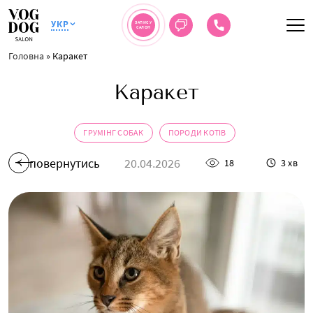
УКР
ЗАПИС У
САЛОН
Головна
»
Каракет
Каракет
ГРУМІНГ СОБАК
ПОРОДИ КОТІВ
повернутись
20.04.2026
18
3 хв