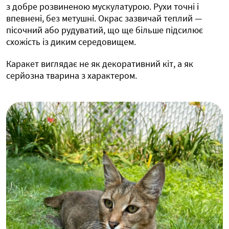
з добре розвиненою мускулатурою. Рухи точні і
впевнені, без метушні. Окрас зазвичай теплий —
пісочний або рудуватий, що ще більше підсилює
схожість із диким середовищем.
Каракет виглядає не як декоративний кіт, а як
серйозна тварина з характером.