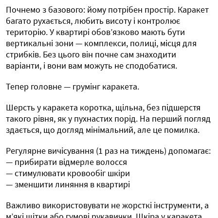
Почнемо з базового: йому потрібен простір. Каракет
багато рухається, любить висоту і контролює
територію. У квартирі обов’язково мають бути
вертикальні зони — комплекси, полиці, місця для
стрибків. Без цього він почне сам знаходити
варіанти, і вони вам можуть не сподобатися.
Тепер головне — грумінг каракета.
Шерсть у каракета коротка, щільна, без підшерстя
такого рівня, як у пухнастих порід. На перший погляд
здається, що догляд мінімальний, але це помилка.
Регулярне вичісування (1 раз на тиждень) допомагає:
— прибирати відмерле волосся
— стимулювати кровообіг шкіри
— зменшити линяння в квартирі
Важливо використовувати не жорсткі інструменти, а
м’які щітки або гумові рукавички. Шкіра у каракета