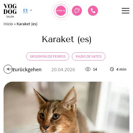
ES
RESERVAR
Inicio
»
Karaket (es)
Karaket (es)
GROOMING DE PERROS
RAZAS DE GATOS
zurückgehen
20.04.2026
14
4 min