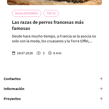
RAZAS DE PERROS
TOP ES
Las razas de perros francesas más
famosas
Desde hace mucho tiempo, a Francia se la asocia no
solo con la moda, los cruasanes y la Torre Eiffel,...
28.07.2026
3
6 min
Contactos
+38 (073) 606 74 43 Peluquería canina
Información
+38 (073) 606 74 44 Estudio presencial
Proyectos
Condiciones generales para la prestación de servicios de
+38 (073) 606 74 74 Estudio en línea