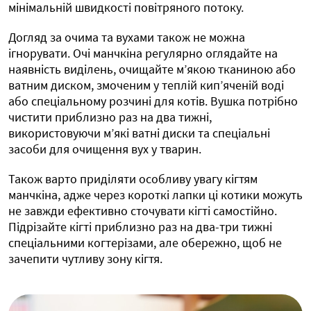
мінімальній швидкості повітряного потоку.
Догляд за очима та вухами також не можна
ігнорувати. Очі манчкіна регулярно оглядайте на
наявність виділень, очищайте м’якою тканиною або
ватним диском, змоченим у теплій кип’яченій воді
або спеціальному розчині для котів. Вушка потрібно
чистити приблизно раз на два тижні,
використовуючи м’які ватні диски та спеціальні
засоби для очищення вух у тварин.
Також варто приділяти особливу увагу кігтям
манчкіна, адже через короткі лапки ці котики можуть
не завжди ефективно сточувати кігті самостійно.
Підрізайте кігті приблизно раз на два-три тижні
спеціальними когтерізами, але обережно, щоб не
зачепити чутливу зону кігтя.