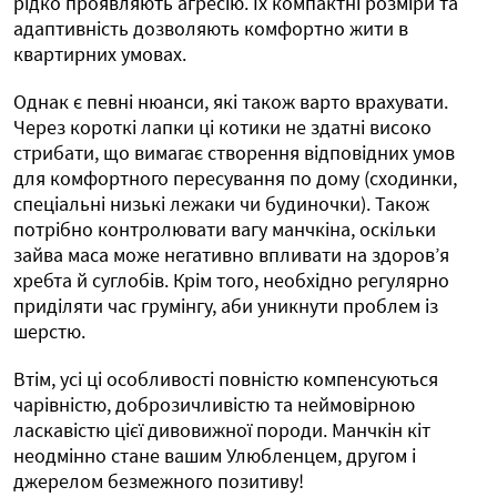
рідко проявляють агресію. Їх компактні розміри та
адаптивність дозволяють комфортно жити в
квартирних умовах.
Однак є певні нюанси, які також варто врахувати.
Через короткі лапки ці котики не здатні високо
стрибати, що вимагає створення відповідних умов
для комфортного пересування по дому (сходинки,
спеціальні низькі лежаки чи будиночки). Також
потрібно контролювати вагу манчкіна, оскільки
зайва маса може негативно впливати на здоров’я
хребта й суглобів. Крім того, необхідно регулярно
приділяти час грумінгу, аби уникнути проблем із
шерстю.
Втім, усі ці особливості повністю компенсуються
чарівністю, доброзичливістю та неймовірною
ласкавістю цієї дивовижної породи. Манчкін кіт
неодмінно стане вашим Улюбленцем, другом і
джерелом безмежного позитиву!