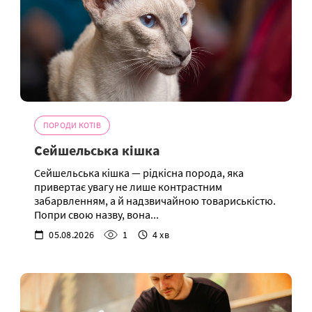
ПОРОДИ КОТІВ
Сейшельська кішка
Сейшельська кішка — рідкісна порода, яка
привертає увагу не лише контрастним
забарвленням, а й надзвичайною товариськістю.
Попри свою назву, вона...
05.08.2026
1
4 хв