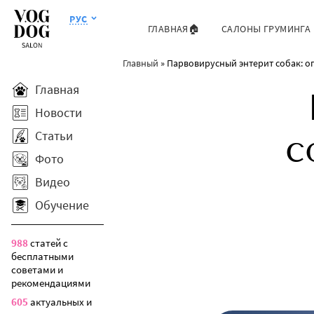
РУС
ГЛАВНАЯ🏠
САЛОНЫ ГРУМИНГА
Главный
»
Парвовирусный энтерит собак: о
Главная
Новости
Статьи
с
Фото
Видео
Обучение
988
статей с
бесплатными
советами и
рекомендациями
605
актуальных и