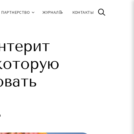
ПАРТНЕРСТВО
ЖУРНАЛ📝
КОНТАКТЫ
нтерит
 которую
овать
н