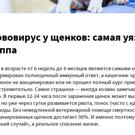
вовирус у щенков: самая у
уппа
в возрасте от 6 недель до 6 месяцев являются самыми
рмирован полноценный иммунный ответ, а кишечник чр
енок не вакцинирован или не прошел полный курс прив
стремительно. Самое страшное — иногда хозяин замеч
. В первые 12-24 часа после заражения щенок может вы
 но уже через сутки развивается рвота, понос (часто с к
воды. Без немедленной ветеринарной помощи смертнос
инированных щенков достигает 90%. И именно поэтому 
який случай», а реальное спасение жизни.