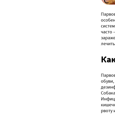
Парвов
особен
систем
часто 
зараже
лечить
Как
Парвов
обуви,
дезинф
Собака
Инфици
кишечн
рвоту 