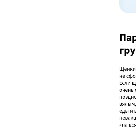
Пар
гр
Щенки 
не сфо
Если щ
очень 
поздно
вялым,
еды и 
невакц
«на вс