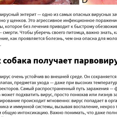
ирусный энтерит — одно из самых опасных вирусных за
но у щенков. Это агрессивное инфекционное поражен
ы, которое без лечения приводит к быстрому обезвожи
— смерти. Чтобы уберечь своего питомца, важно знать, 
ние, как проявляется болезнь, чем она опасна для мол
.
 собака получает парвовир
ирус очень устойчив во внешней среде. Он сохраняется 
 лапах, предметах ухода — даже при высоких температу
екторов. Самый распространенный путь заражения — 
 может подхватить вирус, просто понюхав или лизнув 
рование происходит мгновенно: вирус попадает в орга
ика и иммунной системы, вызывая воспаление, некроз 
и общую интоксикацию. Важно понимать, что даже пол