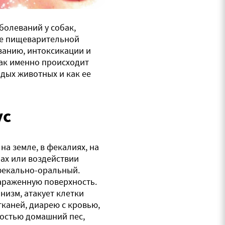
болеваний у собак,
ие пищеварительной
ванию, интоксикации и
как именно происходит
одых животных и как ее
ус
на земле, в фекалиях, на
рах или воздействии
фекально-оральный.
зараженную поверхность.
низм, атакует клетки
тканей, диарею с кровью,
ностью домашний пес,