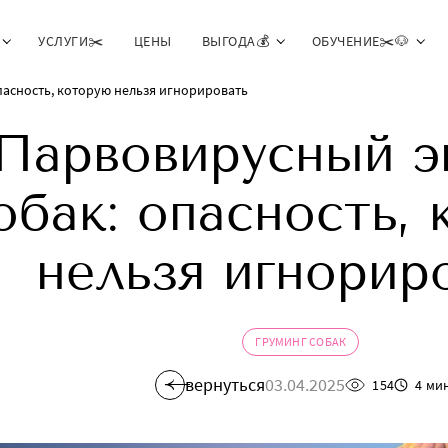
УСЛУГИ✂️
ЦЕНЫ
ВЫГОДА💰
ОБУЧЕНИЕ✂️🐶
пасность, которую нельзя игнорировать
Парвовирусный э
обак: опасность,
нельзя игнорир
ГРУМИНГ СОБАК
вернуться
03.04.2025
154
4 ми