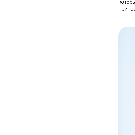
которы
принос