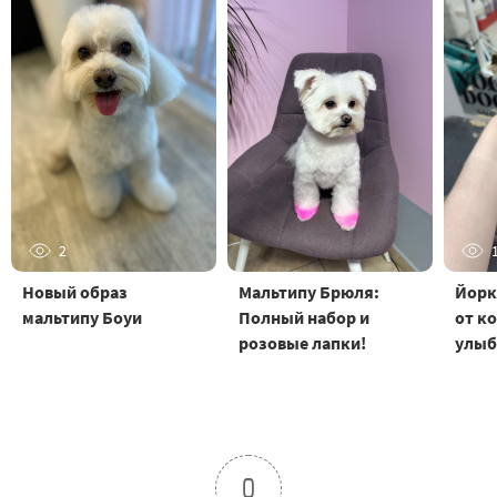
2
Новый образ
Мальтипу Брюля:
Йорк
мальтипу Боуи
Полный набор и
от к
розовые лапки!
улыб
0