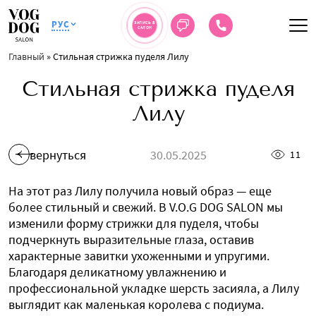
РУС
ЗАПИСЬ В
САЛОН
Главный
»
Стильная стрижка пуделя Лилу
Стильная стрижка пуделя
Лилу
вернуться
30.05.2025
11
На этот раз Лилу получила новый образ — еще
более стильный и свежий. В V.O.G DOG SALON мы
изменили форму стрижки для пуделя, чтобы
подчеркнуть выразительные глаза, оставив
характерные завитки ухоженными и упругими.
Благодаря деликатному увлажнению и
профессиональной укладке шерсть засияла, а Лилу
выглядит как маленькая королева с подиума.