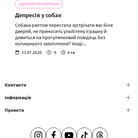
ЗДОРОВ'Я УЛЮБЛЕНЦЯ
Депресія у собак
Собака раптом перестала зустрічати вас біля
дверей, не приносить улюблену іграшку й
дивиться на прогулянковий повідець без
колишнього захоплення? Іноді...
31.07.2026
6
4 хв
Контакти
+38 (073) 606 74 43 Grooming
Інформація
+38 (073) 606 74 44 Offline study
Проекти
Загальні умови надання послуг
+38 (073) 606 74 74 Online study
+38 (073) 606 74 41 Shop
Салони грумінгу
Академія грумінгу