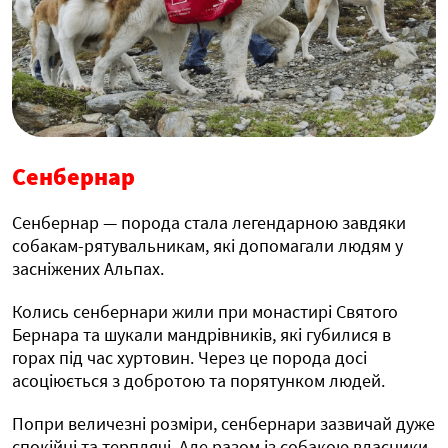
Сенбернар
Сенбернар — порода стала легендарною завдяки
собакам-рятувальникам, які допомагали людям у
засніжених Альпах.
Колись сенбернари жили при монастирі Святого
Бернара та шукали мандрівників, які губилися в
горах під час хуртовин. Через це порода досі
асоціюється з добротою та порятунком людей.
Попри величезні розміри, сенбернари зазвичай дуже
спокійні та терплячі. Але разом із собакою власники