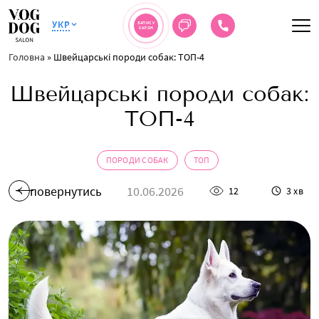
УКР
ЗАПИС У
САЛОН
Головна
»
Швейцарські породи собак: ТОП-4
Швейцарські породи собак:
ТОП-4
ПОРОДИ СОБАК
ТОП
повернутись
10.06.2026
12
3 хв