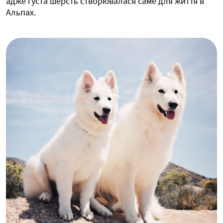
адже густа шерсть створювалася саме для життя в
Альпах.