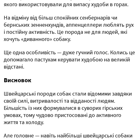
якого використовували для випасу худоби в горах.
На відміну від більш спокійних сенбернарів чи
бернських зенненхундів, аппенцеллери люблять рух
і постійну активність. Це порода не для людей, які
хочуть «диванного» собаку.
Ще одна особливість — дуже гучний голос. Колись це
допомагало пастухам керувати худобою на великій
відстані.
Висновок
Швейцарські породи собак стали відомими завдяки
своїй силі, витривалості та відданості людям.
Більшість із них формувалися в суворих гірських
умовах, тому чудово пристосовані до активного
життя та холоду.
Але головне — навіть найбільші швейцарські собаки