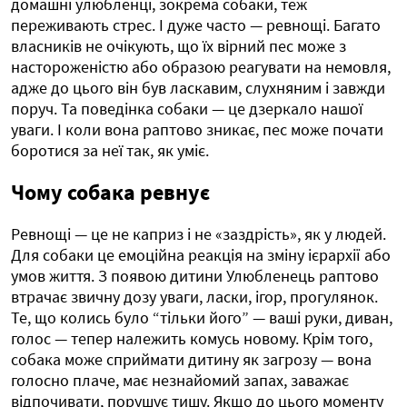
домашні улюбленці, зокрема собаки, теж
переживають стрес. І дуже часто — ревнощі. Багато
власників не очікують, що їх вірний пес може з
настороженістю або образою реагувати на немовля,
адже до цього він був ласкавим, слухняним і завжди
поруч. Та поведінка собаки — це дзеркало нашої
уваги. І коли вона раптово зникає, пес може почати
боротися за неї так, як уміє.
Чому собака ревнує
Ревнощі — це не каприз і не «заздрість», як у людей.
Для собаки це емоційна реакція на зміну ієрархії або
умов життя. З появою дитини Улюбленець раптово
втрачає звичну дозу уваги, ласки, ігор, прогулянок.
Те, що колись було “тільки його” — ваші руки, диван,
голос — тепер належить комусь новому. Крім того,
собака може сприймати дитину як загрозу — вона
голосно плаче, має незнайомий запах, заважає
відпочивати, порушує тишу. Якщо до цього моменту