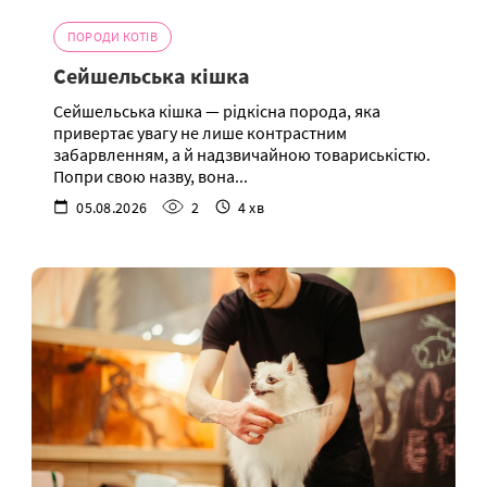
ПОРОДИ КОТІВ
Сейшельська кішка
Сейшельська кішка — рідкісна порода, яка
привертає увагу не лише контрастним
забарвленням, а й надзвичайною товариськістю.
Попри свою назву, вона...
05.08.2026
2
4 хв