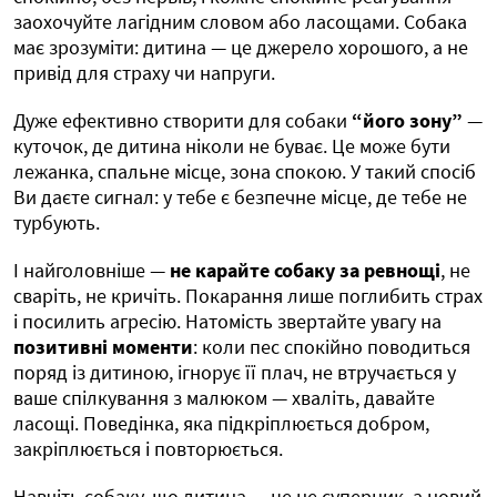
заохочуйте лагідним словом або ласощами. Собака
має зрозуміти: дитина — це джерело хорошого, а не
привід для страху чи напруги.
Дуже ефективно створити для собаки
“його зону”
—
куточок, де дитина ніколи не буває. Це може бути
лежанка, спальне місце, зона спокою. У такий спосіб
Ви даєте сигнал: у тебе є безпечне місце, де тебе не
турбують.
І найголовніше —
не карайте собаку за ревнощі
, не
сваріть, не кричіть. Покарання лише поглибить страх
і посилить агресію. Натомість звертайте увагу на
позитивні моменти
: коли пес спокійно поводиться
поряд із дитиною, ігнорує її плач, не втручається у
ваше спілкування з малюком — хваліть, давайте
ласощі. Поведінка, яка підкріплюється добром,
закріплюється і повторюється.
Навчіть собаку, що дитина — це не суперник, а новий