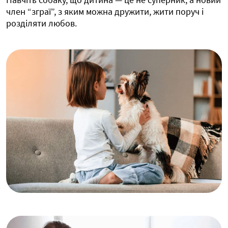
член “зграї”, з яким можна дружити, жити поруч і
розділяти любов.