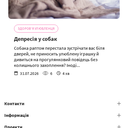
ЗДОРОВ'Я УЛЮБЛЕНЦЯ
Депресія у собак
Собака раптом перестала зустрічати вас біля
дверей, не приносить улюблену іграшку й
дивиться на прогулянковий повідець без
колишнього захоплення? Іноді...
31.07.2026
6
4 хв
Контакти
+38 (073) 606 74 43 Grooming
Інформація
+38 (073) 606 74 44 Offline study
Проекти