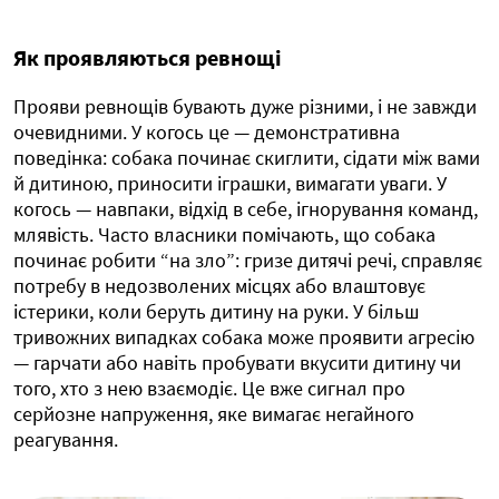
Як проявляються ревнощі
Прояви ревнощів бувають дуже різними, і не завжди
очевидними. У когось це — демонстративна
поведінка: собака починає скиглити, сідати між вами
й дитиною, приносити іграшки, вимагати уваги. У
когось — навпаки, відхід в себе, ігнорування команд,
млявість. Часто власники помічають, що собака
починає робити “на зло”: гризе дитячі речі, справляє
потребу в недозволених місцях або влаштовує
істерики, коли беруть дитину на руки. У більш
тривожних випадках собака може проявити агресію
— гарчати або навіть пробувати вкусити дитину чи
того, хто з нею взаємодіє. Це вже сигнал про
серйозне напруження, яке вимагає негайного
реагування.