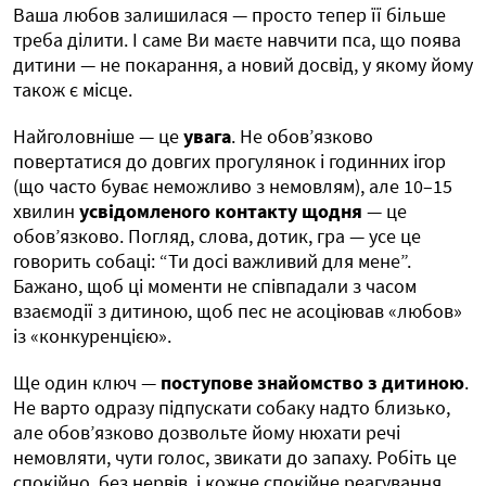
Ваша любов залишилася — просто тепер її більше
треба ділити. І саме Ви маєте навчити пса, що поява
дитини — не покарання, а новий досвід, у якому йому
також є місце.
Найголовніше — це
увага
. Не обов’язково
повертатися до довгих прогулянок і годинних ігор
(що часто буває неможливо з немовлям), але 10–15
хвилин
усвідомленого контакту щодня
— це
обов’язково. Погляд, слова, дотик, гра — усе це
говорить собаці: “Ти досі важливий для мене”.
Бажано, щоб ці моменти не співпадали з часом
взаємодії з дитиною, щоб пес не асоціював «любов»
із «конкуренцією».
Ще один ключ —
поступове знайомство з дитиною
.
Не варто одразу підпускати собаку надто близько,
але обов’язково дозвольте йому нюхати речі
немовляти, чути голос, звикати до запаху. Робіть це
спокійно, без нервів, і кожне спокійне реагування