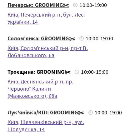
Печерськ: GROOMING✂️
10:00-19:00
Київ, Печерський р-н, бул. Лесі
Українки, 14
Солом'янка: GROOMING✂️
10:00-19:00
Київ, Солом'янський р-н, пр-т В.
Лобановського, 6а
Троєщина: GROOMING✂️
10:00-19:00
Київ, Деснянський р-н, пр.
Червоної Калини
(Маяковського), 68а
Лук'янівка/КПІ: GROOMING✂️
10:00-19:00
Київ, Шевченкiвський р-н, вул.
Шолуденка, 14