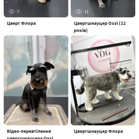
7
11
Цверг Флора
Цвергшнауцер Оззі (12
років)
6
7
Відео-перевтілення
Цвергшнауцер Флора
цвергшнауцера Оззі