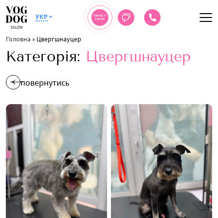
УКР
ЗАПИС У
САЛОН
Головна
»
Цвергшнауцер
Категорія:
Цвергшнауцер
повернутись