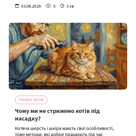
03.08.2026
5
3 хв
ГРУМІНГ КОТІВ
Чому ми не стрижемо котів під
насадку?
Котяча шерсть і шкіра мають свої особливості,
тому методи, які добре працюють під час