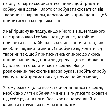
пакет, то варто скористатися ними, щоб тримати
собаку на відстані. Варто спробувати сховатися від
тварини за парканом, деревом чи в приміщенні, щоб
опинитися поза її досяжністю.
У найгіршому випадку, якщо нічого з вищезгаданого
не спрацювало і собака не відступає, потрібно
прикрити ваші найбільш вразливі частини тіла, такі
як обличчя, шия та живіт. Спробуйте відходити від
тварини так, щоб притиснутись спиною до якоїсь
опори, наприклад стіни чи дерева, щоб у собаки не
було змоги повалити вас на землю. Якщо
розлючений пес схопив вас за рукав, зробіть спробу
скинути цей предмет одягу прямо на його морду.
У тому разі якщо ви все ж таки опинилися на землі,
необхідно лягти обличчям вниз, зігнутися та сховати
під себе руки та ноги. Весь час не переставайте
кликати оточуючих вам на допомогу.