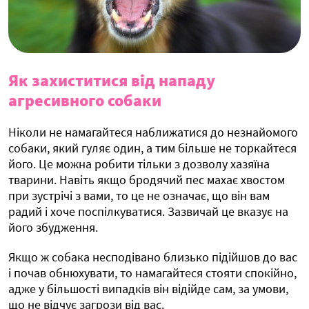
Як захиститися від нападу
агресивного собаки
Ніколи не намагайтеся наближатися до незнайомого
собаки, який гуляє один, а тим більше не торкайтеся
його. Це можна робити тільки з дозволу хазяїна
тварини. Навіть якщо бродячий пес махає хвостом
при зустрічі з вами, то це не означає, що він вам
радий і хоче поспілкуватися. Зазвичай це вказує на
його збудження.
Якщо ж собака несподівано близько підійшов до вас
і почав обнюхувати, то намагайтеся стояти спокійно,
адже у більшості випадків він відійде сам, за умови,
що не відчує загрози від вас.