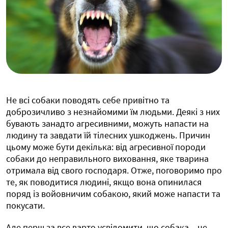
Не всі собаки поводять себе привітно та
доброзичливо з незнайомими їм людьми. Деякі з них
бувають занадто агресивними, можуть напасти на
людину та завдати їй тілесних ушкоджень. Причин
цьому може бути декілька: від агресивної породи
собаки до неправильного виховання, яке тварина
отримала від свого господаря. Отже, поговоримо про
те, як поводитися людині, якщо вона опинилася
поряд із войовничим собакою, який може напасти та
покусати.
Але перш за все варто усвідомити, що собака – це