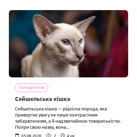
ПОРОДИ КОТІВ
Сейшельська кішка
Сейшельська кішка — рідкісна порода, яка
привертає увагу не лише контрастним
забарвленням, а й надзвичайною товариськістю.
Попри свою назву, вона...
05.08.2026
2
4 хв