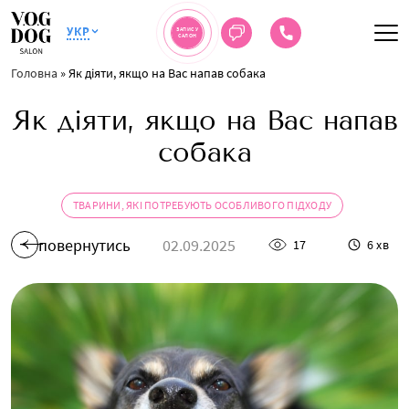
УКР
ЗАПИС У
САЛОН
Головна
»
Як діяти, якщо на Вас напав собака
Як діяти, якщо на Вас напав
собака
ТВАРИНИ, ЯКІ ПОТРЕБУЮТЬ ОСОБЛИВОГО ПІДХОДУ
повернутись
02.09.2025
17
6 хв