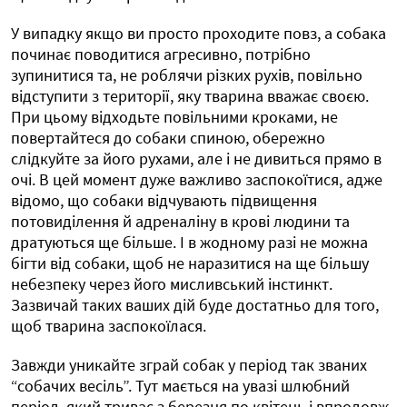
У випадку якщо ви просто проходите повз, а собака
починає поводитися агресивно, потрібно
зупинитися та, не роблячи різких рухів, повільно
відступити з території, яку тварина вважає своєю.
При цьому відходьте повільними кроками, не
повертайтеся до собаки спиною, обережно
слідкуйте за його рухами, але і не дивиться прямо в
очі. В цей момент дуже важливо заспокоїтися, адже
відомо, що собаки відчувають підвищення
потовиділення й адреналіну в крові людини та
дратуються ще більше. І в жодному разі не можна
бігти від собаки, щоб не наразитися на ще більшу
небезпеку через його мисливський інстинкт.
Зазвичай таких ваших дій буде достатньо для того,
щоб тварина заспокоїлася.
Завжди уникайте зграй собак у період так званих
“собачих весіль”. Тут мається на увазі шлюбний
період, який триває з березня по квітень і впродовж