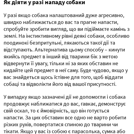
Як діяти у разі нападу собаки
У разі якщо собака налаштований дуже агресивно,
швидко наближається до вас та прагне напасти,
спробуйте зробити вигляд, що ви підіймаєте камінь з
землі. На інстиктивному рівні деякі собаки, особливо
поодинокі безпритульні, лякаються такої дії та
відступають. Альтернатива цьому способу – кинути
якийсь предмет в інший від тварини бік з метою
відвернути її увагу, тільки ні за яких обставин не
кидайте цей предмет в неї саму. Буде чудово, якщо у
вас знайдеться щось їстівне для того, щоб віддати
собаці та відволікти його від вашої присутності.
У випадку якщо зазначені дії не допомогли і собака
продовжує наближатися до вас, гавкає, демонструє
свій оскал, то є ймовірність, що він готується
напасти. За цих обставин все одно не варто робити
різких рухів, повертатися спиною до тварини чи
тікати. Якщо у вас із собою є парасолька, сумка або