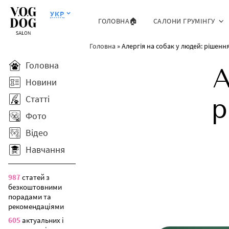
УКР
ГОЛОВНА🏠
САЛОНИ ГРУМІНГУ
Головна
»
Алергія на собак у людей: рішен
Головна
А
Новини
Статті
р
Фото
Відео
Навчання
987
статей з
безкоштовними
порадами та
рекомендаціями
605
актуальних і