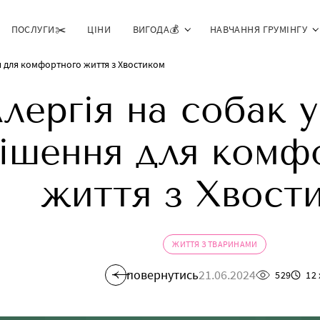
ПОСЛУГИ✂️
ЦІНИ
ВИГОДА💰
НАВЧАННЯ ГРУМІНГУ
ня для комфортного життя з Хвостиком
лергія на собак 
ішення для комф
життя з Хвост
ЖИТТЯ З ТВАРИНАМИ
повернутись
21.06.2024
529
12 