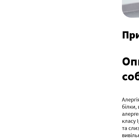
При
Оп
со
Алергі
білки,
алерге
класу 
та сли
вивіль