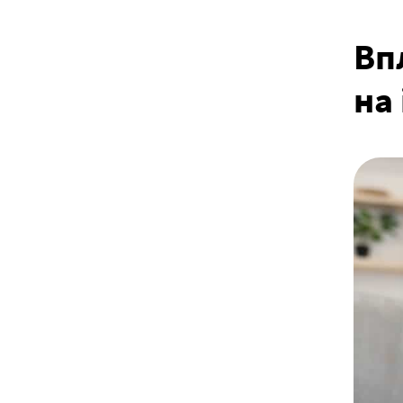
Вп
на