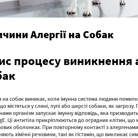
чини Алергії на Собак
ис процесу виникнення а
бак
я на собак виникає, коли імунна система людини помил
 що містяться у слині, лупі або шерсті собаки, як загрозу.
нами організм запускає імунну відповідь, яка призводит
IgE. Ці антитіла прикріплюються до огрядних клітин, що м
зових оболонках. При повторному контакті з алергенами
няють хімічні речовини, такі як гістамін, що викликає сим