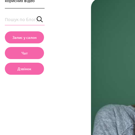
корисних відео
Запис у салон
Чат
Дзвінок