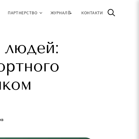
ПАРТНЕРСТВО
ЖУРНАЛ📝
КОНТАКТИ
у людей:
ортного
иком
хв