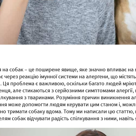
я на собак – це поширене явище, яке значно впливає на 
є через реакцію імунної системи на алергени, що містятьс
. Ця проблема є важливою, оскільки багато людей мрію
нця, але стикаються з серйозними симптомами алергії
пілкування з тваринами. Розуміння причин виникнення але
ння може допомогти людям керувати цим станом і, можли
но тримати собаку вдома. Тому ми написали цю статтю,
лям собак відчувати радість спілкування з ними, навіть 