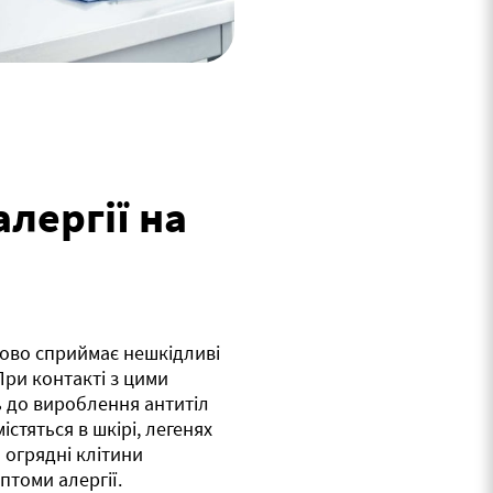
лергії на
ково сприймає нешкідливі
 При контакті з цими
ь до вироблення антитіл
істяться в шкірі, легенях
 огрядні клітини
птоми алергії.