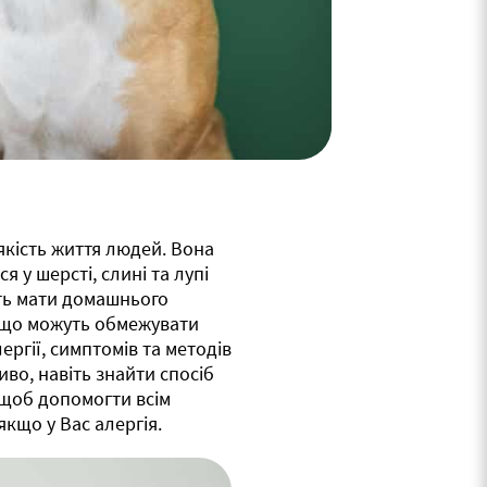
якість життя людей. Вона
я у шерсті, слині та лупі
ть мати домашнього
, що можуть обмежувати
ргії, симптомів та методів
во, навіть знайти спосіб
 щоб допомогти всім
якщо у Вас алергія.