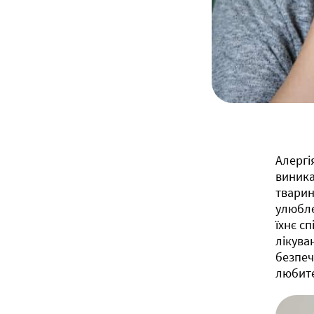
Алергі
виника
тварин
улюбле
їхнє с
лікува
безпеч
любите