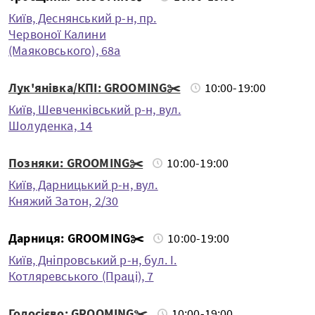
Київ, Деснянський р-н, пр.
Червоної Калини
(Маяковського), 68а
Лук'янівка/КПІ: GROOMING✂️
10:00-19:00
Київ, Шевченкiвський р-н, вул.
Шолуденка, 14
Позняки: GROOMING✂️
10:00-19:00
Київ, Дарницький р-н, вул.
Княжий Затон, 2/30
Дарниця: GROOMING✂️
10:00-19:00
Київ, Дніпровський р-н, бул. І.
Котляревського (Праці), 7
Голосієво: GROOMING✂️
10:00-19:00