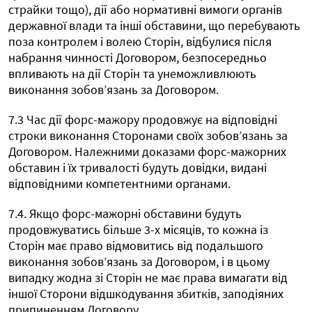
страйки тощо), дії або нормативні вимоги органів
державної влади та інші обставини, що перебувають
поза контролем і волею Сторін, відбулися після
набрання чинності Договором, безпосередньо
впливають на дії Сторін та унеможливлюють
виконання зобов’язань за Договором.
7.3 Час дії форс-мажору продовжує на відповідні
строки виконання Сторонами своїх зобов’язань за
Договором. Належними доказами форс-мажорних
обставин і їх тривалості будуть довідки, видані
відповідними компетентними органами.
7.4. Якщо форс-мажорні обставини будуть
продовжуватись більше 3-х місяців, то кожна із
Сторін має право відмовитись від подальшого
виконання зобов’язань за Договором, і в цьому
випадку жодна зі Сторін не має права вимагати від
іншої Сторони відшкодування збитків, заподіяних
припиненням Договору.