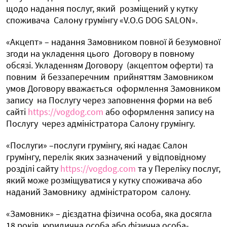
щодо надання послуг, який
розміщений у кутку
споживача
Салону грумінгу «V.O.G DOG SALON».
«Акцепт» – надання Замовником повної й безумовної
згоди на укладення цього
Договору в повному
обсязі. Укладенням Договору
(акцептом оферти) та
повним
й беззаперечним
прийняттям Замовником
умов Договору вважається
оформлення Замовником
запису
на Послугу через заповнення форми на веб
сайті
https://vogdog.com
або оформлення запису на
Послугу
через адміністратора Салону грумінгу.
«Послуги» –послуги грумінгу, які надає Салон
грумінгу, перелік яких зазначений
у відповідному
розділі сайту
https://vogdog.com
та у Переліку послуг,
який може розміщуватися у кутку споживача або
наданий Замовнику
адміністратором
салону.
«Замовник» – дієздатна фізична особа, яка досягла
18 років, юридична особа або фізична особа-