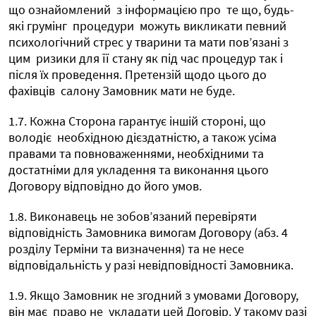
що ознайомлений
з інформацією про
те що, будь-
які грумінг
процедури
можуть викликати певний
психологічний стрес у тварини та мати пов’язані з
цим
ризики для її стану як під час процедур так і
після їх проведення. Претензій щодо цього до
фахівців
салону Замовник мати не буде.
1.7. Кожна Сторона гарантує іншій стороні, що
володіє
необхідною дієздатністю, а також усіма
правами та повноваженнями, необхідними та
достатніми для укладення та виконання цього
Договору відповідно до його умов.
1.8. Виконавець не зобов’язаний перевіряти
відповідність Замовника вимогам Договору (абз. 4
розділу Терміни та визначення) та не несе
відповідальність у разі невідповідності Замовника.
1.9. Якщо Замовник не згодний з умовами Договору,
він має
право не
укладати цей Договір. У такому разі