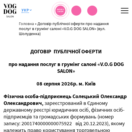
УКР
ЗАПИС У
САЛОН
Головна
»
Договір публічної оферти про надання
послуг в грумінг салоні «V.O.G DOG SALON» (вул.
Шолуденка)
ДОГОВІР
ПУБЛІЧНОЇ ОФЕРТИ
про надання послуг в грумінг салоні «V.O.G DOG
SALON»
08 серпня 2026р. м. Київ
Фізична особа-підприємець Солецький Олександр
Олександрович,
зареєстрований в Єдиному
державному реєстрі юридичних осіб, фізичних осіб-
підприємців та громадських формувань (номер
запису: 2001740000000075922
від 20.12.2023), якому
належить право користування торговельною