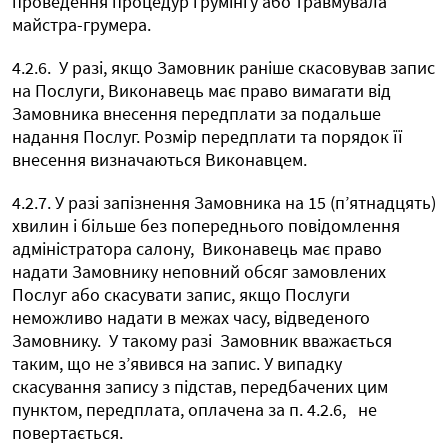
проведення процедур грумінгу або травмувала
майстра-грумера.
4.2.6.
У разі, якщо Замовник раніше скасовував запис
на Послуги, Виконавець має право вимагати від
Замовника внесення передплати за подальше
надання Послуг. Розмір передплати та порядок її
внесення визначаються Виконавцем.
4.2.7. У разі запізнення Замовника на 15 (п’ятнадцять)
хвилин і більше без попереднього повідомлення
адміністратора салону,
Виконавець має право
надати Замовнику неповний обсяг замовлених
Послуг або скасувати запис, якщо Послуги
неможливо надати в межах часу, відведеного
Замовнику.
У такому разі
Замовник вважається
таким, що не з’явився на запис. У випадку
скасування запису з підстав, передбачених цим
пунктом, передплата, оплачена за п. 4.2.6,
не
повертається.