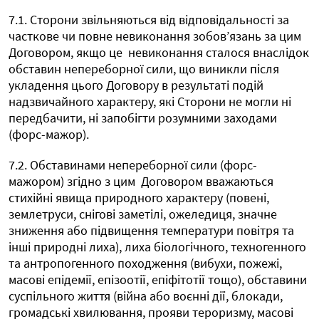
7.1. Сторони звільняються від відповідальності за
часткове чи повне невиконання зобов’язань за цим
Договором, якщо це
невиконання сталося внаслідок
обставин непереборної сили, що виникли після
укладення цього Договору в результаті подій
надзвичайного характеру, які Сторони не могли ні
передбачити, ні запобігти розумними заходами
(форс-мажор).
7.2. Обставинами непереборної сили (форс-
мажором) згідно з цим
Договором вважаються
стихійні явища природного характеру (повені,
землетруси, снігові заметілі, ожеледиця, значне
зниження або підвищення температури повітря та
інші природні лиха), лиха біологічного, техногенного
та антропогенного походження (вибухи, пожежі,
масові епідемії, епізоотії, епіфітотії тощо), обставини
суспільного життя (війна або воєнні дії, блокади,
громадські хвилювання, прояви тероризму, масові