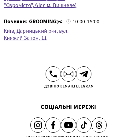
"Євромісто", біля м. Вишневе)
Позняки: GROOMING✂️
10:00-19:00
Київ, Дарницький р-н, вул.
Княжий Затон, 11
ДЗВІНОК
EMAIL
TELEGRAM
СОЦІАЛЬНІ МЕРЕЖІ