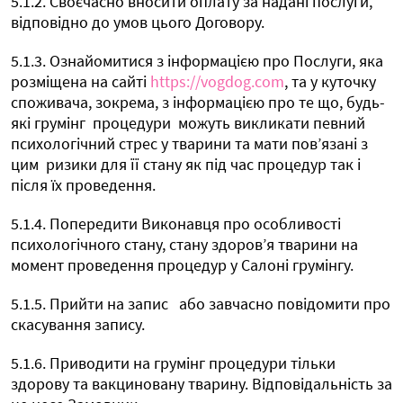
5.1.2. Своєчасно вносити оплату за надані послуги,
відповідно до умов цього Договору.
5.1.3. Ознайомитися з інформацією про Послуги, яка
розміщена на сайті
https://vogdog.com
, та у куточку
споживача, зокрема, з інформацією про те що, будь-
які грумінг
процедури
можуть викликати певний
психологічний стрес у тварини та мати пов’язані з
цим
ризики для її стану як під час процедур так і
після їх проведення.
5.1.4. Попередити Виконавця про особливості
психологічного стану, стану здоров’я тварини на
момент проведення процедур у Салоні грумінгу.
5.1.5. Прийти на запис
або завчасно повідомити про
скасування запису.
5.1.6. Приводити на грумінг процедури тільки
здорову та вакциновану тварину. Відповідальність за