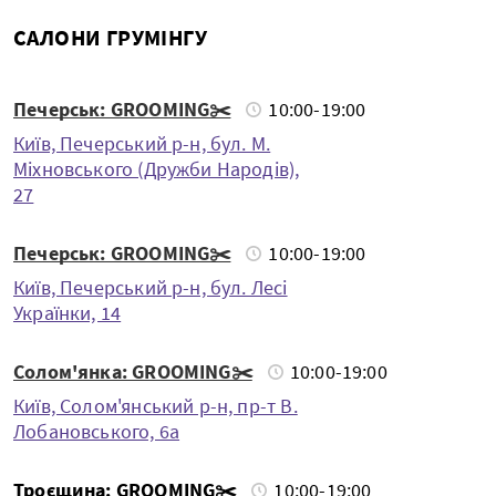
САЛОНИ ГРУМІНГУ
Печерськ: GROOMING✂️
10:00-19:00
Київ, Печерський р-н, бул. М.
Міхновського (Дружби Народів),
27
Печерськ: GROOMING✂️
10:00-19:00
Київ, Печерський р-н, бул. Лесі
Українки, 14
Солом'янка: GROOMING✂️
10:00-19:00
Київ, Солом'янський р-н, пр-т В.
Лобановського, 6а
Троєщина: GROOMING✂️
10:00-19:00