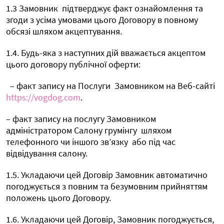
1.3 Замовник
підтверджує факт ознайомлення та
згоди з усіма умовами цього Договору в повному
обсязі шляхом акцептування.
1.4. Будь-яка з наступних дій вважається акцептом
цього договору публічної оферти:
– факт запису на Послуги
Замовником на Веб-сайті
https://vogdog.com
.
– факт запису на послугу Замовником
адміністратором Салону грумінгу
шляхом
телефонного чи іншого зв’язку
або під час
відвідування салону.
1.5. Укладаючи цей Договір Замовник автоматично
погоджується з повним та безумовним прийняттям
положень цього Договору.
1.6. Укладаючи цей Договір, Замовник погоджується,