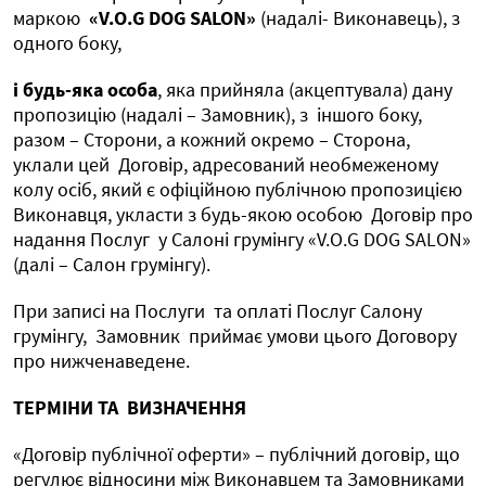
маркою
«V.O.G DOG SALON»
(надалі- Виконавець), з
одного боку,
і будь-яка особа
, яка прийняла (акцептувала) дану
пропозицію (надалі – Замовник), з
іншого боку,
разом – Сторони, а кожний окремо – Сторона,
уклали цей
Договір, адресований необмеженому
колу осіб, який є офіційною публічною пропозицією
Виконавця, укласти з будь-якою особою
Договір про
надання Послуг
у Салоні грумінгу «V.O.G DOG SALON»
(далі – Салон грумінгу).
При записі на Послуги
та оплаті Послуг Салону
грумінгу,
Замовник
приймає умови цього Договору
про нижченаведене.
ТЕРМІНИ ТА
ВИЗНАЧЕННЯ
«Договір публічної оферти» – публічний договір, що
регулює відносини між Виконавцем та Замовниками