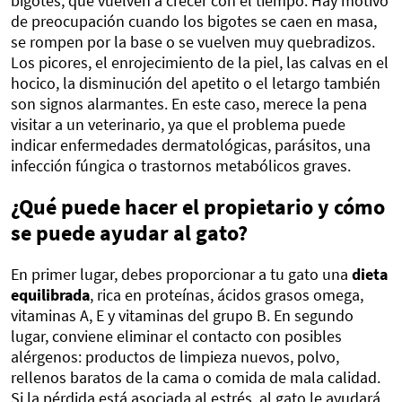
bigotes, que vuelven a crecer con el tiempo. Hay motivo
de preocupación cuando los bigotes se caen en masa,
se rompen por la base o se vuelven muy quebradizos.
Los picores, el enrojecimiento de la piel, las calvas en el
hocico, la disminución del apetito o el letargo también
son signos alarmantes. En este caso, merece la pena
visitar a un veterinario, ya que el problema puede
indicar enfermedades dermatológicas, parásitos, una
infección fúngica o trastornos metabólicos graves.
¿Qué puede hacer el propietario y cómo
se puede ayudar al gato?
En primer lugar, debes proporcionar a tu gato una
dieta
equilibrada
, rica en proteínas, ácidos grasos omega,
vitaminas A, E y vitaminas del grupo B. En segundo
lugar, conviene eliminar el contacto con posibles
alérgenos: productos de limpieza nuevos, polvo,
rellenos baratos de la cama o comida de mala calidad.
Si la pérdida está asociada al estrés, al gato le ayudará