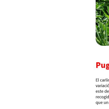
Pu
El carl
variaci
este de
recogid
que un