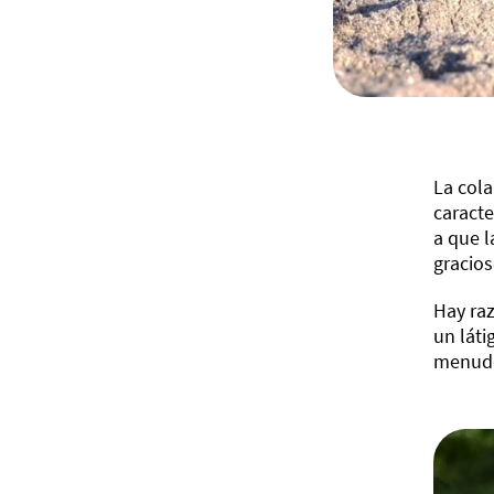
La cola
caracte
a que l
gracios
Hay raz
un láti
menudo 