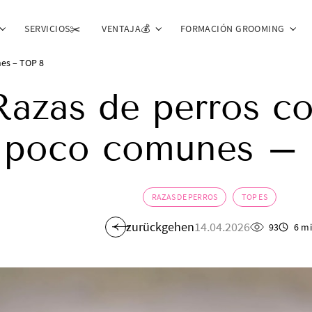
SERVICIOS✂️
VENTAJA💰
FORMACIÓN GROOMING
es – TOP 8
Razas de perros co
poco comunes –
RAZAS DE PERROS
TOP ES
zurückgehen
14.04.2026
93
6 m