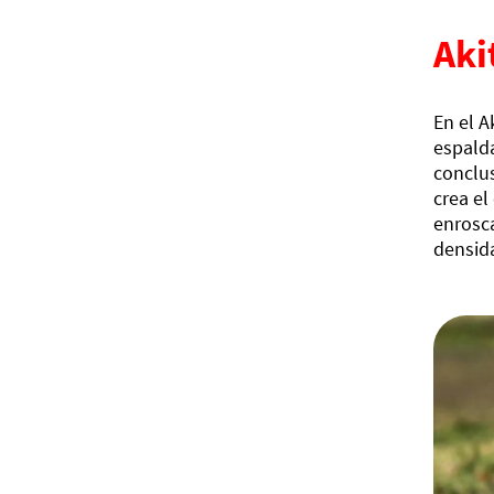
Aki
En el A
espalda
conclus
crea el
enrosc
densid