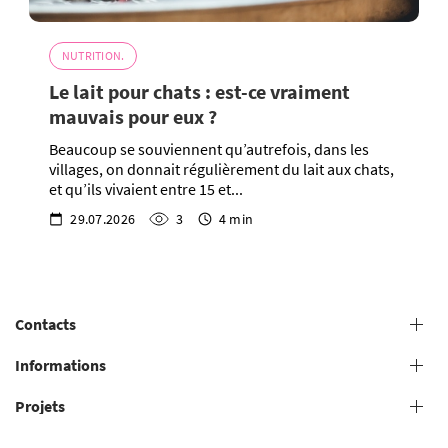
NUTRITION.
Le lait pour chats : est-ce vraiment
mauvais pour eux ?
Beaucoup se souviennent qu’autrefois, dans les
villages, on donnait régulièrement du lait aux chats,
et qu’ils vivaient entre 15 et...
29.07.2026
3
4 min
Contacts
+38 (073) 606 74 43 Toilettage
Informations
+38 (073) 606 74 44 Formation en présentiel
Projets
Conditions générales de prestation de services de toilettage
+38 (073) 606 74 74 Formation en ligne