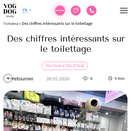
FR
RÉSERVER
Головна
»
Des chiffres intéressants sur le toilettage
Des chiffres intéressants sur
le toilettage
TOUT SUR LE TOILETTAGE
retourner
30.05.2026
6
5 min