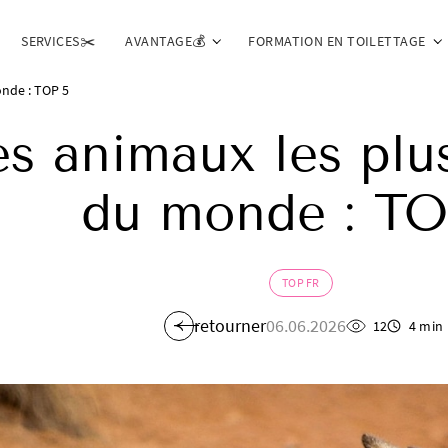
SERVICES✂️
AVANTAGE💰
FORMATION EN TOILETTAGE
onde : TOP 5
es animaux les plu
du monde : TO
TOP FR
retourner
06.06.2026
12
4 min