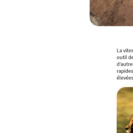
La vite
outil d
d’autre
rapides
élevées