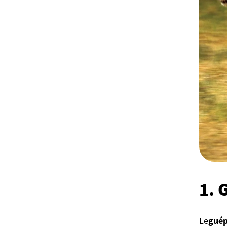
1. 
Le
guép