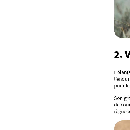
2. 
L’élan
(
l’endur
pour l
Son gr
de cour
règne 