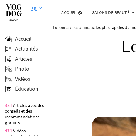
FR
ACCUEIL🏠
SALONS DE BEAUTÉ
Головна
»
Les animaux les plus rapides du m
Accueil
L
Actualités
Articles
Photo
Vidéos
Éducation
381
Articles avec des
conseils et des
recommandations
gratuits
471
Vidéos