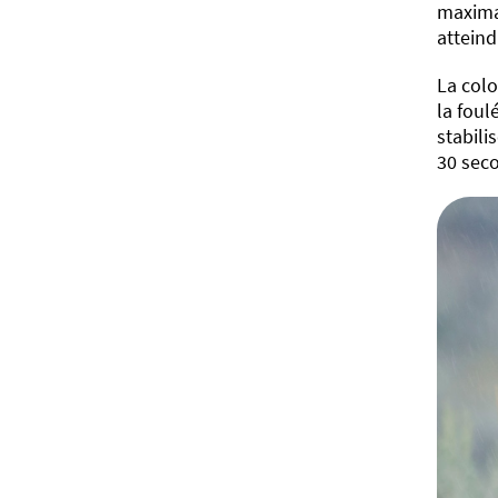
maxima
attein
La colo
la foul
stabili
30 seco