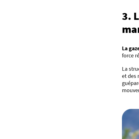
3. 
ma
La gaz
force r
La stru
et des 
guépard
mouve