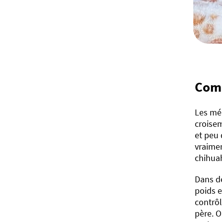
Comm
Les mél
croisem
et peu 
vraime
chihuah
Dans de
poids e
contrôl
père. O