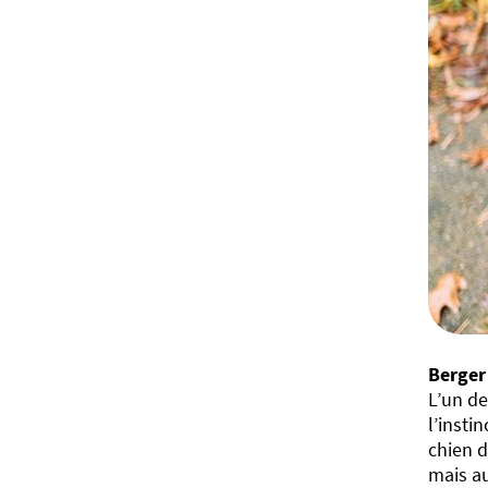
Berger
L’un de
l’insti
chien d
mais au