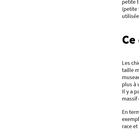
petite 
(petite
utilisée
Ce
Les chi
taille 
museau
plus à 
Il y a 
massif 
En term
exemple
race et