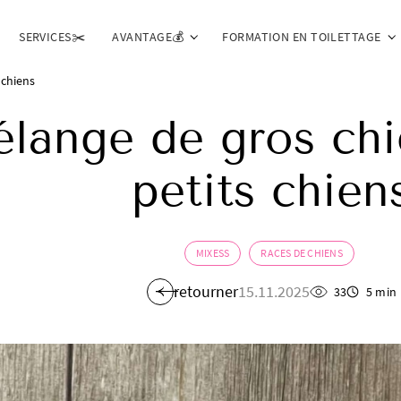
SERVICES✂️
AVANTAGE💰
FORMATION EN TOILETTAGE
 chiens
lange de gros chi
petits chien
MIXESS
RACES DE CHIENS
retourner
15.11.2025
33
5 min