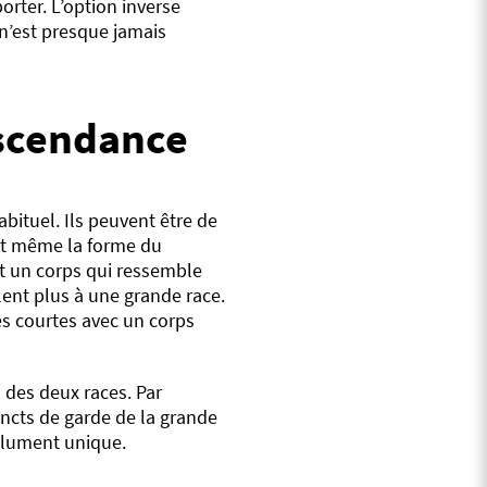
porter. L’option inverse
 n’est presque jamais
escendance
bituel. Ils peuvent être de
 et même la forme du
t un corps qui ressemble
lent plus à une grande race.
tes courtes avec un corps
 des deux races. Par
ncts de garde de la grande
solument unique.