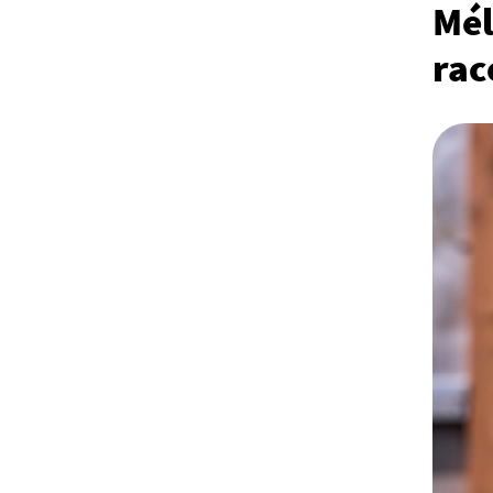
Mél
rac