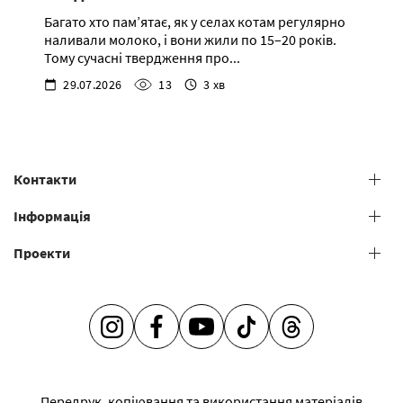
Багато хто пам’ятає, як у селах котам регулярно
наливали молоко, і вони жили по 15–20 років.
Тому сучасні твердження про...
29.07.2026
13
3 хв
Контакти
+38 (073) 606 74 43 Grooming
Інформація
+38 (073) 606 74 44 Offline study
Проекти
Загальні умови надання послуг
+38 (073) 606 74 74 Online study
+38 (073) 606 74 41 Shop
Салони грумінгу
Академія грумінгу
Адже так просто бути турботливим -
Менторство
INSTAGRAM
FACEBOOK
YOUTUBE
TIKTOK
THREADS
V.O.G DOG JOURNAL
Франшиза
Передрук, копіювання та використання матеріалів