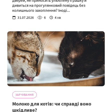
дверей, не приносить улюблену іграшку й
дивиться на прогулянковий повідець без
колишнього захоплення? Іноді...
31.07.2026
6
4 хв
ХАРЧУВАННЯ
Молоко для котів: чи справді воно
шкідливе?