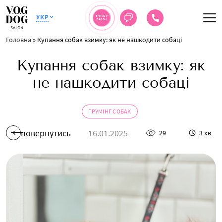
УКР
ЗАПИС У
САЛОН
Головна
»
Купання собак взимку: як не нашкодити собаці
Купання собак взимку: як
не нашкодити собаці
ГРУМІНГ СОБАК
повернутись
16.01.2025
29
3 хв