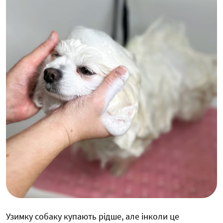
Узимку собаку купають рідше, але інколи це