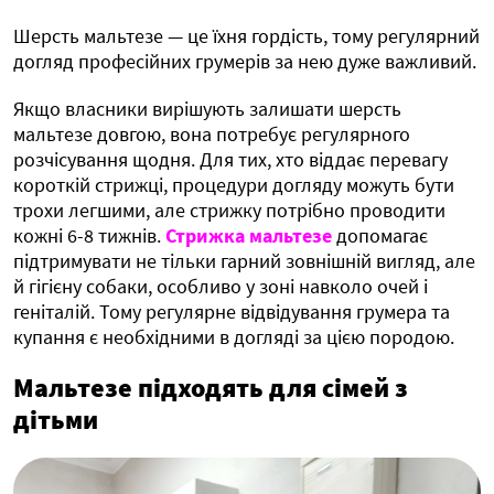
Шерсть мальтезе — це їхня гордість, тому регулярний
догляд професійних грумерів за нею дуже важливий.
Якщо власники вирішують залишати шерсть
мальтезе довгою, вона потребує регулярного
розчісування щодня. Для тих, хто віддає перевагу
короткій стрижці, процедури догляду можуть бути
трохи легшими, але стрижку потрібно проводити
кожні 6-8 тижнів.
Стрижка мальтезе
допомагає
підтримувати не тільки гарний зовнішній вигляд, але
й гігієну собаки, особливо у зоні навколо очей і
геніталій. Тому регулярне відвідування грумера та
купання є необхідними в догляді за цією породою.
Мальтезе підходять для сімей з
дітьми