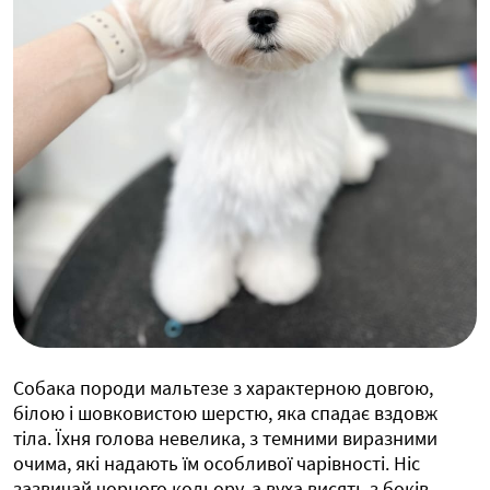
Собака породи мальтезе з характерною довгою,
білою і шовковистою шерстю, яка спадає вздовж
тіла. Їхня голова невелика, з темними виразними
очима, які надають їм особливої ​​чарівності. Ніс
зазвичай чорного кольору, а вуха висять з боків.