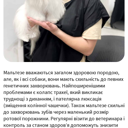
Мальтезе вважаються загалом здоровою породою,
але, як і всі собаки, вони мають схильність до певних
генетичних захворювань. Найпоширенішими
проблемами є колапс трахеї, який викликає
труднощі з диханням, і пателярна люксація
(зміщення колінної чашечки). Також мальтезе схильні
до захворювань зубів через маленький розмір
ротової порожнини. Регулярні візити до ветеринара і
контроль за станом здоров’я допоможуть знизити