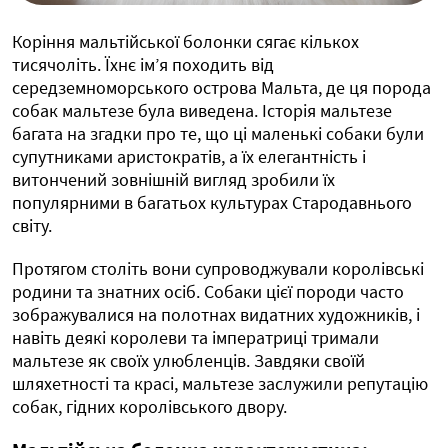
Коріння мальтійської болонки сягає кількох
тисячоліть. Їхнє ім’я походить від
середземноморського острова Мальта, де ця порода
собак мальтезе була виведена. Історія мальтезе
багата на згадки про те, що ці маленькі собаки були
супутниками аристократів, а їх елегантність і
витончений зовнішній вигляд зробили їх
популярними в багатьох культурах Стародавнього
світу.
Протягом століть вони супроводжували королівські
родини та знатних осіб. Собаки цієї породи часто
зображувалися на полотнах видатних художників, і
навіть деякі королеви та імператриці тримали
мальтезе як своїх улюбленців. Завдяки своїй
шляхетності та красі, мальтезе заслужили репутацію
собак, гідних королівського двору.