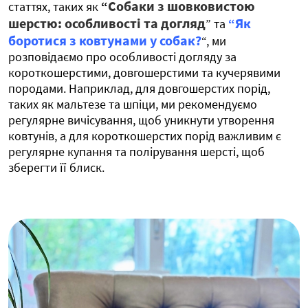
Собаки з шовковистою
статтях, таких як
“
шерстю: особливості та догляд
Як
” та
“
боротися з ковтунами у собак?
“, ми
розповідаємо про особливості догляду за
короткошерстими, довгошерстими та кучерявими
породами. Наприклад, для довгошерстих порід,
таких як мальтезе та шпіци, ми рекомендуємо
регулярне вичісування, щоб уникнути утворення
ковтунів, а для короткошерстих порід важливим є
регулярне купання та полірування шерсті, щоб
зберегти її блиск.