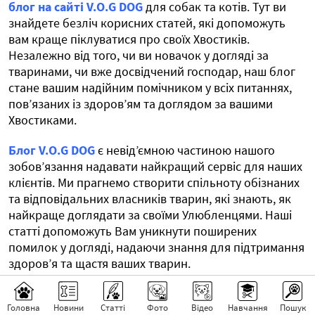
блог на сайті V.O.G DOG
для собак та котів. Тут ви
знайдете безліч корисних статей, які допоможуть
вам краще піклуватися про своїх Хвостиків.
Незалежно від того, чи ви новачок у догляді за
тваринами, чи вже досвідчений господар, наш блог
стане вашим надійним помічником у всіх питаннях,
пов’язаних із здоров’ям та доглядом за вашими
Хвостиками.
Блог V.O.G DOG
є невід’ємною частиною нашого
зобов’язання надавати найкращий сервіс для наших
клієнтів. Ми прагнемо створити спільноту обізнаних
та відповідальних власників тварин, які знають, як
найкраще доглядати за своїми Улюбленцями. Наші
статті допоможуть Вам уникнути поширених
помилок у догляді, надаючи знання для підтримання
здоров’я та щастя ваших тварин.
Головна
Новини
Статті
Фото
Відео
Навчання
Пошук