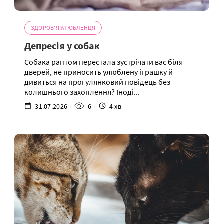
ЗДОРОВ'Я УЛЮБЛЕНЦЯ
Депресія у собак
Собака раптом перестала зустрічати вас біля
дверей, не приносить улюблену іграшку й
дивиться на прогулянковий повідець без
колишнього захоплення? Іноді...
31.07.2026
6
4 хв