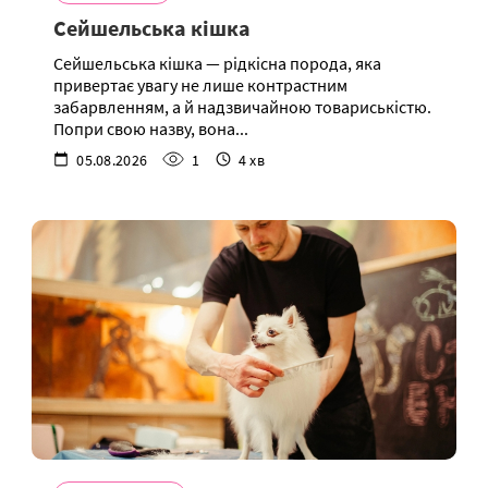
Сейшельська кішка
Сейшельська кішка — рідкісна порода, яка
привертає увагу не лише контрастним
забарвленням, а й надзвичайною товариськістю.
Попри свою назву, вона...
05.08.2026
1
4 хв