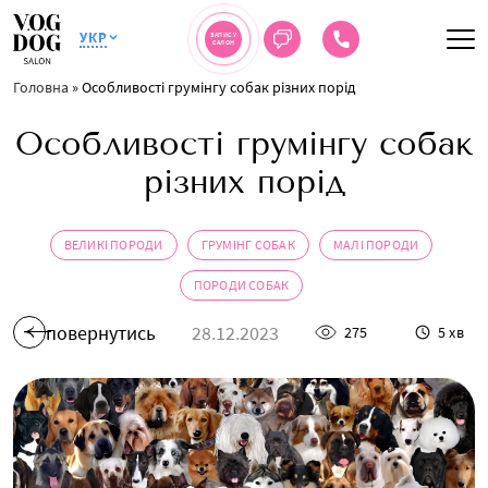
УКР
ЗАПИС У
САЛОН
Головна
»
Особливості грумінгу собак різних порід
Особливості грумінгу собак
різних порід
ВЕЛИКІ ПОРОДИ
ГРУМІНГ СОБАК
МАЛІ ПОРОДИ
ПОРОДИ СОБАК
повернутись
28.12.2023
275
5 хв