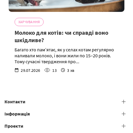
ХАРЧУВАННЯ
Молоко для котів: чи справді воно
шкідливе?
Багато хто пам’ятає, як у селах котам регулярно
наливали молоко, і вони жили по 15–20 років.
Тому сучасні твердження про...
29.07.2026
13
3 хв
Контакти
+38 (073) 606 74 43 Grooming
Інформація
+38 (073) 606 74 44 Offline study
Проекти
Загальні умови надання послуг
+38 (073) 606 74 74 Online study