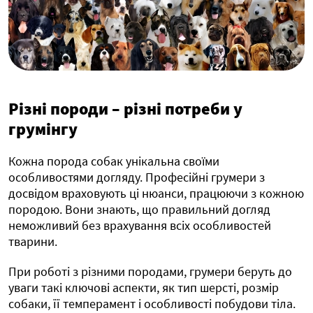
Різні породи – різні потреби у
грумінгу
Кожна порода собак унікальна своїми
особливостями догляду. Професійні грумери з
досвідом враховують ці нюанси, працюючи з кожною
породою. Вони знають, що правильний догляд
неможливий без врахування всіх особливостей
тварини.
При роботі з різними породами, грумери беруть до
уваги такі ключові аспекти, як тип шерсті, розмір
собаки, її темперамент і особливості побудови тіла.