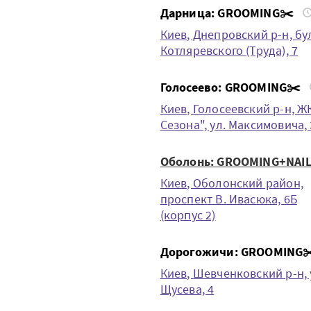
Дарница: GROOMING✂️
Киев, Днепровский р-н, бул
Котляревского (Труда), 7
Голосеево: GROOMING✂️
Киев, Голосеевский р-н, Ж
Сезона", ул. Максимовича,
Оболонь: GROOMING+NAIL
Киев, Оболонский район,
проспект В. Ивасюка, 6Б
(корпус 2)
Дорогожичи: GROOMING✂
Киев, Шевченковский р-н, 
Щусева, 4