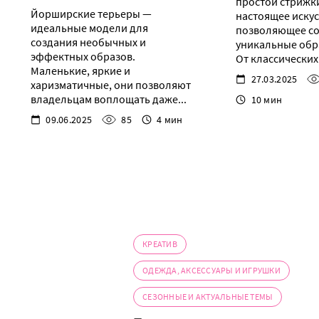
простой стрижки
Йорширские терьеры —
настоящее искус
идеальные модели для
позволяющее со
создания необычных и
уникальные обр
эффектных образов.
От классических.
Маленькие, яркие и
27.03.2025
харизматичные, они позволяют
владельцам воплощать даже...
10 мин
09.06.2025
85
4 мин
КРЕАТИВ
ОДЕЖДА, АКСЕССУАРЫ И ИГРУШКИ
СЕЗОННЫЕ И АКТУАЛЬНЫЕ ТЕМЫ