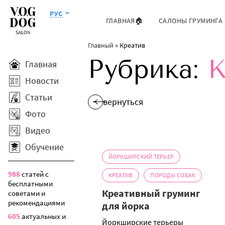
РУС
ГЛАВНАЯ🏠
САЛОНЫ ГРУМИНГА
Главный
»
Креатив
Рубрика:
К
Главная
Новости
Статьи
вернуться
Фото
Видео
Обучение
ЙОРКШИРСКИЙ ТЕРЬЕР
988
статей с
КРЕАТИВ
ПОРОДЫ СОБАК
бесплатными
Креативный груминг
советами и
рекомендациями
для йорка
605
актуальных и
Йоркширские терьеры