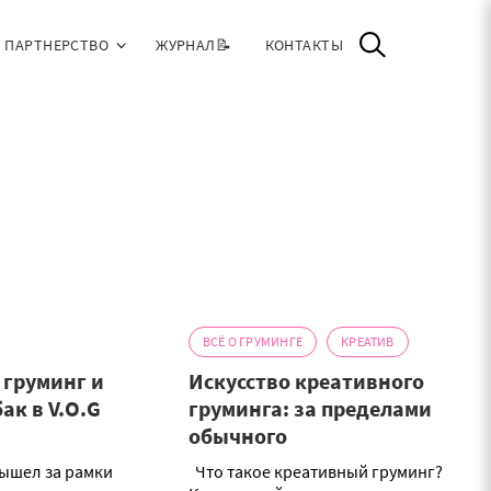
ПАРТНЕРСТВО
ЖУРНАЛ📝
КОНТАКТЫ
ВСЁ О ГРУМИНГЕ
КРЕАТИВ
груминг и
Искусство креативного
ак в V.O.G
груминга: за пределами
обычного
вышел за рамки
Что такое креативный груминг?