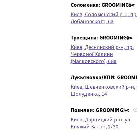
Соломенка: GROOMING✂️
Киев, Соломенский р-н, пр-
Лобановского, 6а
Троещина: GROOMING✂️
Киев, Деснянский р-н, пр.
Червоної Калини
(Маяковского), 68а
Лукьяновка/КПИ: GROOM
Киев, Шевченковский р-н, 
Шолуденка, 14
Позняки: GROOMING✂️
Киев, Дарницкий р-н, ул.
Княжий Затон, 2/30