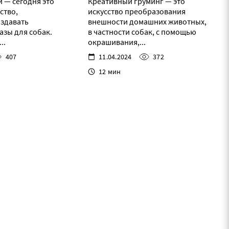
 — сегодня это
Креативный груминг — это
ство,
искусство преобразования
здавать
внешности домашних животных,
азы для собак.
в частности собак, с помощью
..
окрашивания,...
407
11.04.2024
372
12 мин