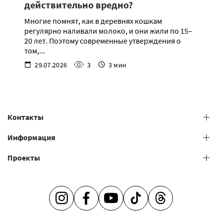
действительно вредно?
Многие помнят, как в деревнях кошкам
регулярно наливали молоко, и они жили по 15–
20 лет. Поэтому современные утверждения о
том,...
29.07.2026
3
3 мин
Контакты
+38 (073) 606 74 43 Grooming
Информация
+38 (073) 606 74 44 Offline study
Проекты
Общие условия предоставления услуг
+38 (073) 606 74 74 Online study
+38 (073) 606 74 41 Shop
Салоны груминга
Наставничество
Ведь так просто быть заботливым –
Франшиза
INSTAGRAM
FACEBOOK
YOUTUBE
TIKTOK
THREADS
V.O.G DOG JOURNAL