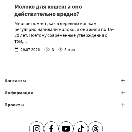
Молоко для кошек: а оно
действительно вредно?
Многие помнят, как в деревнях кошкам
регулярно наливали молоко, и они жили по 15–
20 лет. Поэтому современные утверждения о
том,...
29.07.2026
3
3 мин
Контакты
+38 (073) 606 74 43 Grooming
Информация
+38 (073) 606 74 44 Offline study
Проекты
Общие условия предоставления услуг
+38 (073) 606 74 74 Online study
+38 (073) 606 74 41 Shop
Салоны груминга
Наставничество