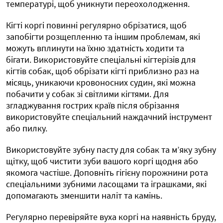
температурі, щоб уникнути переохолодження.
Кігті коргі повинні регулярно обрізатися, щоб
запобігти розщепленню та іншим проблемам, які
можуть вплинути на їхню здатність ходити та
бігати. Використовуйте спеціальні кігтерізів для
кігтів собак, щоб обрізати кігті приблизно раз на
місяць, уникаючи кровоносних судин, які можна
побачити у собак зі світлими кігтями. Для
згладжування гострих країв після обрізання
використовуйте спеціальний наждачний інструмент
або пилку.
Використовуйте зубну пасту для собак та м’яку зубну
щітку, щоб чистити зуби вашого коргі щодня або
якомога частіше. Доповніть гігієну порожнини рота
спеціальними зубними ласощами та іграшками, які
допомагають зменшити наліт та камінь.
Регулярно перевіряйте вуха коргі на наявність бруду,