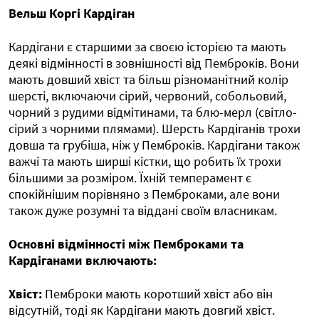
Вельш Коргі Кардіган
Кардігани є старшими за своєю історією та мають
деякі відмінності в зовнішності від Пемброків. Вони
мають довший хвіст та більш різноманітний колір
шерсті, включаючи сірий, червоний, собольовий,
чорний з рудими відмітинами, та блю-мерл (світло-
сірий з чорними плямами). Шерсть Кардіганів трохи
довша та грубіша, ніж у Пемброків. Кардігани також
важчі та мають ширші кістки, що робить їх трохи
більшими за розміром. Їхній темперамент є
спокійнішим порівняно з Пемброками, але вони
також дуже розумні та віддані своїм власникам.
Основні відмінності між Пемброками та
Кардіганами включають:
Хвіст:
Пемброки мають коротший хвіст або він
відсутній, тоді як Кардігани мають довгий хвіст.