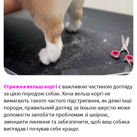
Стрижка вельш коргі
є важливою частиною догляду
за цією породою собак. Хоча вельш коргі не
вимагають такого частого підстригання, як деякі інші
породи, правильний догляд за їхньою шерстю може
допомогти запобігти проблемам зі шкірою,
зменшити линяння та забезпечити, щоб ваш собака
виглядав і почував себе краще.