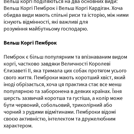
Вельш коргі поділяються на два основних види:
Вельш Коргі Пемброк і Вельш Коргі Кардіган. Хоча
обидва види мають спільні риси та історію, між ними
існують відмінності, які важливі для
розуміння майбутньому господарю.
Вельш Коргі Пемброк
Пемброк є більш популярним та впізнаваним видом
коргі, частково завдяки Величності Королеві
Єлизаветі II, яка тримала цих собак протягом усього
свого життя. Пемброки мають коротший хвіст, який
іноді обрізається, хоча ця практика стає все менш
популярною та заборонена в деяких країнах. Їхня
шерсть зазвичай коротша та густіша, а колір може
бути червоний, собольовий, триколірний або
чорний з рудими відмітинами. Пемброки відомі
своєю активністю, інтелектом та дружелюбним
характером.