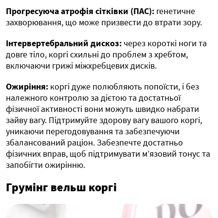
Прогресуюча атрофія сітківки (ПАС):
генетичне
захворювання, що може призвести до втрати зору.
Інтервертебральний дискоз:
через короткі ноги та
довге тіло, коргі схильні до проблем з хребтом,
включаючи грижі міжхребцевих дисків.
Ожиріння:
коргі дуже полюбляють попоїсти, і без
належного контролю за дієтою та достатньої
фізичної активності вони можуть швидко набрати
зайву вагу. Підтримуйте здорову вагу вашого коргі,
уникаючи перегодовування та забезпечуючи
збалансований раціон. Забезпечте достатньо
фізичних вправ, щоб підтримувати м’язовий тонус та
запобігти ожирінню.
Грумінг вельш коргі