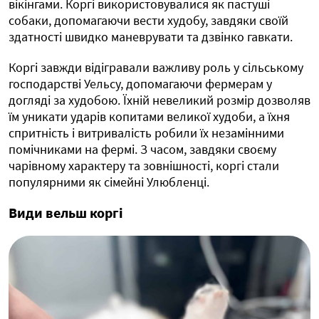
вікінгами. Коргі використовувалися як пастуші
собаки, допомагаючи вести худобу, завдяки своїй
здатності швидко маневрувати та дзвінко гавкати.
Коргі завжди відігравали важливу роль у сільському
господарстві Уельсу, допомагаючи фермерам у
догляді за худобою. Їхній невеликий розмір дозволяв
їм уникати ударів копитами великої худоби, а їхня
спритність і витривалість робили їх незамінними
помічниками на фермі. З часом, завдяки своєму
чарівному характеру та зовнішності, коргі стали
популярними як сімейні Улюбленці.
Види вельш коргі