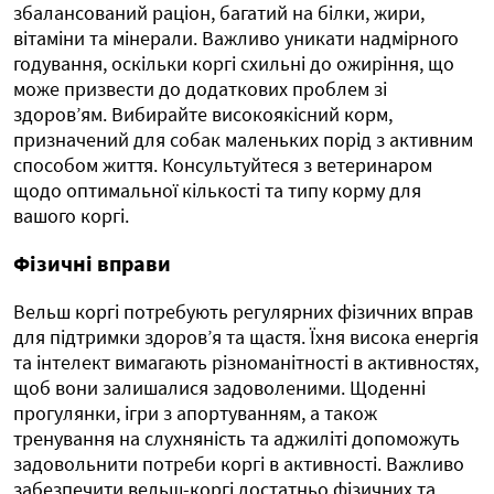
збалансований раціон, багатий на білки, жири,
вітаміни та мінерали. Важливо уникати надмірного
годування, оскільки коргі схильні до ожиріння, що
може призвести до додаткових проблем зі
здоров’ям. Вибирайте високоякісний корм,
призначений для собак маленьких порід з активним
способом життя. Консультуйтеся з ветеринаром
щодо оптимальної кількості та типу корму для
вашого коргі.
Фізичні вправи
Вельш коргі потребують регулярних фізичних вправ
для підтримки здоров’я та щастя. Їхня висока енергія
та інтелект вимагають різноманітності в активностях,
щоб вони залишалися задоволеними. Щоденні
прогулянки, ігри з апортуванням, а також
тренування на слухняність та аджиліті допоможуть
задовольнити потреби коргі в активності. Важливо
забезпечити вельш-коргі достатньо фізичних та