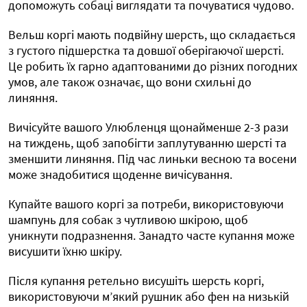
допоможуть собаці виглядати та почуватися чудово.
Вельш коргі мають подвійну шерсть, що складається
з густого підшерстка та довшої оберігаючої шерсті.
Це робить їх гарно адаптованими до різних погодних
умов, але також означає, що вони схильні до
линяння.
Вичісуйте вашого Улюбленця щонайменше 2-3 рази
на тиждень, щоб запобігти заплутуванню шерсті та
зменшити линяння. Під час линьки весною та восени
може знадобитися щоденне вичісування.
Купайте вашого коргі за потреби, використовуючи
шампунь для собак з чутливою шкірою, щоб
уникнути подразнення. Занадто часте купання може
висушити їхню шкіру.
Після купання ретельно висушіть шерсть коргі,
використовуючи м’який рушник або фен на низькій