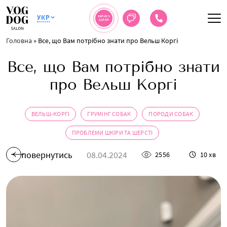
УКР
ЗАПИС У
САЛОН
Головна
»
Все, що Вам потрібно знати про Вельш Коргі
Все, що Вам потрібно знати
про Вельш Коргі
ВЕЛЬШ-КОРГІ
ГРУМІНГ СОБАК
ПОРОДИ СОБАК
ПРОБЛЕМИ ШКІРИ ТА ШЕРСТІ
повернутись
08.04.2024
2556
10 хв