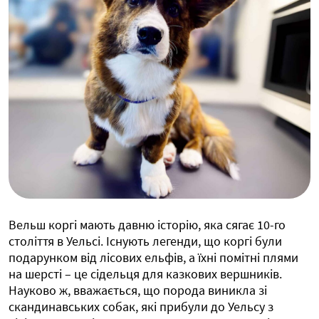
Вельш коргі мають давню історію, яка сягає 10-го
століття в Уельсі. Існують легенди, що коргі були
подарунком від лісових ельфів, а їхні помітні плями
на шерсті – це сідельця для казкових вершників.
Науково ж, вважається, що порода виникла зі
скандинавських собак, які прибули до Уельсу з