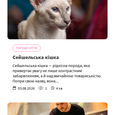
ПОРОДИ КОТІВ
Сейшельська кішка
Сейшельська кішка — рідкісна порода, яка
привертає увагу не лише контрастним
забарвленням, а й надзвичайною товариськістю.
Попри свою назву, вона...
05.08.2026
1
4 хв