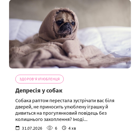
ЗДОРОВ'Я УЛЮБЛЕНЦЯ
Депресія у собак
Собака раптом перестала зустрічати вас біля
дверей, не приносить улюблену іграшку й
дивиться на прогулянковий повідець без
колишнього захоплення? Іноді...
31.07.2026
6
4 хв