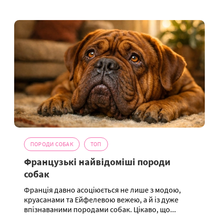
ПОРОДИ СОБАК
ТОП
Французькі найвідоміші породи
собак
Франція давно асоціюється не лише з модою,
круасанами та Ейфелевою вежею, а й із дуже
впізнаваними породами собак. Цікаво, що...