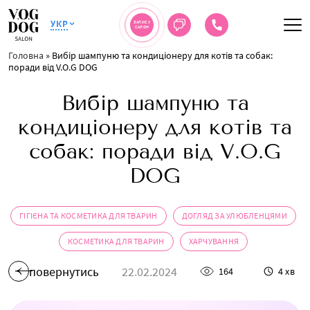
УКР
ЗАПИС У
САЛОН
Головна
»
Вибір шампуню та кондиціонеру для котів та собак:
поради від V.O.G DOG
Вибір шампуню та
кондиціонеру для котів та
собак: поради від V.O.G
DOG
ГІГІЄНА ТА КОСМЕТИКА ДЛЯ ТВАРИН
ДОГЛЯД ЗА УЛЮБЛЕНЦЯМИ
КОСМЕТИКА ДЛЯ ТВАРИН
ХАРЧУВАННЯ
повернутись
22.02.2024
164
4 хв