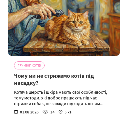
ГРУМІНГ КОТІВ
Чому ми не стрижемо котів під
насадку?
Котяча шерсть і шкіра мають свої особливості,
тому методи, які добре працюють під час
стрижки собак, не завжди підходять котам....
01.08.2026
14
5 хв