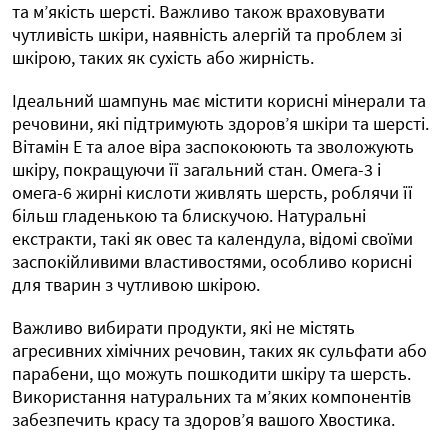
та м’якість шерсті. Важливо також враховувати
чутливість шкіри, наявність алергій та проблем зі
шкірою, таких як сухість або жирність.
Ідеальний шампунь має містити корисні мінерали та
речовини, які підтримують здоров’я шкіри та шерсті.
Вітамін Е та алое віра заспокоюють та зволожують
шкіру, покращуючи її загальний стан. Омега-3 і
омега-6 жирні кислоти живлять шерсть, роблячи її
більш гладенькою та блискучою. Натуральні
екстракти, такі як овес та календула, відомі своїми
заспокійливими властивостями, особливо корисні
для тварин з чутливою шкірою.
Важливо вибирати продукти, які не містять
агресивних хімічних речовин, таких як сульфати або
парабени, що можуть пошкодити шкіру та шерсть.
Використання натуральних та м’яких компонентів
забезпечить красу та здоров’я вашого Хвостика.