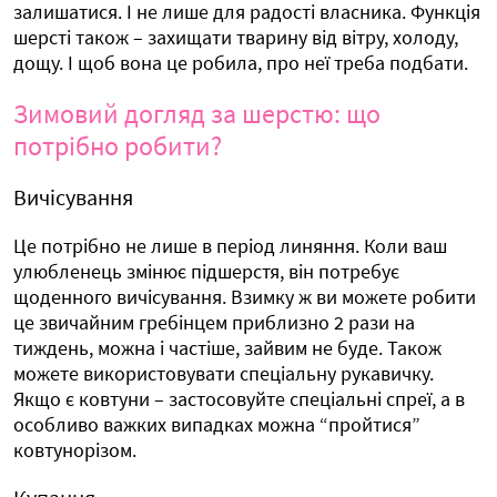
залишатися. І не лише для радості власника. Функція
шерсті також – захищати тварину від вітру, холоду,
дощу. І щоб вона це робила, про неї треба подбати.
Зимовий догляд за шерстю: що
потрібно робити?
Вичісування
Це потрібно не лише в період линяння. Коли ваш
улюбленець змінює підшерстя, він потребує
щоденного вичісування. Взимку ж ви можете робити
це звичайним гребінцем приблизно 2 рази на
тиждень, можна і частіше, зайвим не буде. Також
можете використовувати спеціальну рукавичку.
Якщо є ковтуни – застосовуйте спеціальні спреї, а в
особливо важких випадках можна “пройтися”
ковтунорізом.