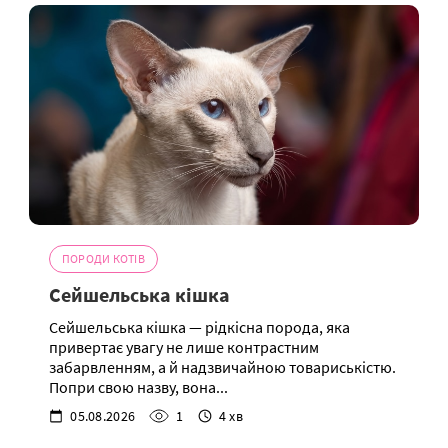
ПОРОДИ КОТІВ
Сейшельська кішка
Сейшельська кішка — рідкісна порода, яка
привертає увагу не лише контрастним
забарвленням, а й надзвичайною товариськістю.
Попри свою назву, вона...
05.08.2026
1
4 хв