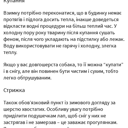
Купання
Взимку потрібно переконатися, що в будинку немає
протягів і підлога досить тепла, інакше доведеться
відкласти водні процедури на більш теплий час. У
холодну пору року тварину після купання сушать
феном, після чого укладають на підстилку або лежак.
Воду використовувати не гарячу і холодну, злегка
теплу.
Якщо у вас довгошерста собака, то її можна “купати”
і в снігу, але він повинен бути чистим і сухим, тобто
легко обтрушуваним.
Стрижка
Також обов’язковий пункт із зимового догляду за
шерстю хвостатих. Особливу увагу потрібно
приділити подушечкам лап, щоб сніг у них не
застрягав і не замерзав – це заважає прогулянкам.