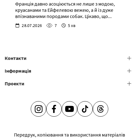
Франція давно асоціюється не лише з модою,
круасанами та Ейфелевою вежею, а й із дуже
впізнаваними породами собак. Цікаво, що...
28.07.2026
7
5 хв
Контакти
+38 (073) 606 74 43 Grooming
Інформація
+38 (073) 606 74 44 Offline study
Проекти
Загальні умови надання послуг
+38 (073) 606 74 74 Online study
+38 (073) 606 74 41 Shop
Салони грумінгу
Академія грумінгу
Адже так просто бути турботливим -
Менторство
INSTAGRAM
FACEBOOK
YOUTUBE
TIKTOK
THREADS
V.O.G DOG JOURNAL
Франшиза
Передрук, копіювання та використання матеріалів