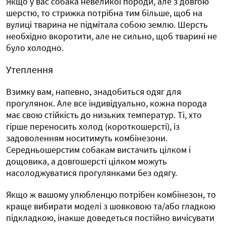
Якщо у вас собака невеликої породи, але з довгою
шерстю, то стрижка потрібна тим більше, щоб на
вулиці тварина не підмітала собою землю. Шерсть
необхідно вкоротити, але не сильно, щоб тварині не
було холодно.
Утеплення
Взимку вам, напевно, знадобиться одяг для
прогулянок. Але все індивідуально, кожна порода
має свою стійкість до низьких температур. Ті, хто
гірше переносить холод (короткошерсті), із
задоволенням носитимуть комбінезони.
Середньошерстим собакам вистачить цілком і
дощовика, а довгошерсті цілком можуть
насолоджуватися прогулянками без одягу.
Якщо ж вашому улюбленцю потрібен комбінезон, то
краще вибирати моделі з шовковою та/або гладкою
підкладкою, інакше доведеться постійно вичісувати