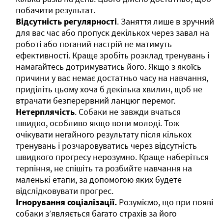
побачити результат.
Відсутність регулярності
. Заняття лише в зручний
для вас час або пропуск декількох через завал на
роботі або поганий настрій не матимуть
ефективності. Краще зробіть розклад тренувань і
намагайтесь дотримуватись його. Якщо з якоїсь
причини у вас немає достатньо часу на навчання,
приділіть цьому хоча б декілька хвилин, щоб не
втрачати безперервний ланцюг перемог.
Нетерплячість
. Собаки не завжди вчаться
швидко, особливо якщо вони молоді. Тож
очікувати негайного результату після кількох
тренувань і розчаровуватись через відсутність
швидкого прогресу нерозумно. Краще наберіться
терпіння, не спішіть та розбийте навчання на
маленькі етапи, за допомогою яких будете
відслідковувати прогрес.
Ігнорування соціалізації.
Розуміємо, що при появі
собаки з’являється багато страхів за його