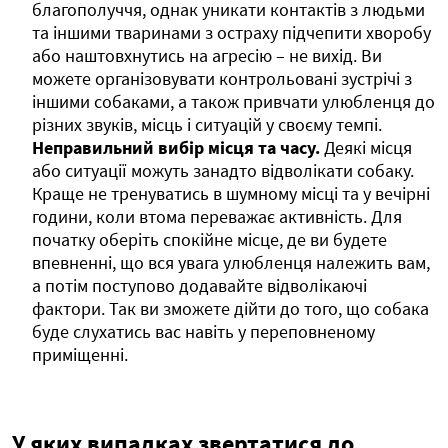
благополуччя, однак уникати контактів з людьми
та іншими тваринами з остраху підчепити хворобу
або наштовхнутись на агресію – не вихід. Ви
можете організовувати контрольовані зустрічі з
іншими собаками, а також привчати улюбленця до
різних звуків, місць і ситуацій у своєму темпі.
Неправильний вибір місця та часу.
Деякі місця
або ситуації можуть занадто відволікати собаку.
Краще не тренуватись в шумному місці та у вечірні
години, коли втома переважає активність. Для
початку оберіть спокійне місце, де ви будете
впевненні, що вся увага улюбленця належить вам,
а потім поступово додавайте відволікаючі
фактори. Так ви зможете дійти до того, що собака
буде слухатись вас навіть у переповненому
приміщенні.
У яких випадках звертатися до