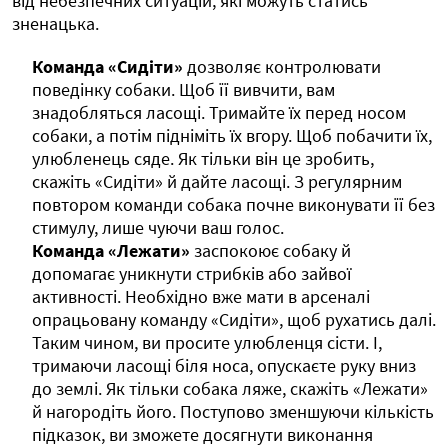
від небезпечних ситуацій, які можуть статись
зненацька.
Команда «Сидіти»
дозволяє контролювати
поведінку собаки. Щоб її вивчити, вам
знадобляться ласощі. Тримайте їх перед носом
собаки, а потім підніміть їх вгору. Щоб побачити їх,
улюбленець сяде. Як тільки він це зробить,
скажіть «Сидіти» й дайте ласощі. З регулярним
повтором команди собака почне виконувати її без
стимулу, лише чуючи ваш голос.
Команда «Лежати»
заспокоює собаку й
допомагає уникнути стрибків або зайвої
активності. Необхідно вже мати в арсеналі
опрацьовану команду «Сидіти», щоб рухатись далі.
Таким чином, ви просите улюбленця сісти. І,
тримаючи ласощі біля носа, опускаєте руку вниз
до землі. Як тільки собака ляже, скажіть «Лежати»
й нагородіть його. Поступово зменшуючи кількість
підказок, ви зможете досягнути виконання