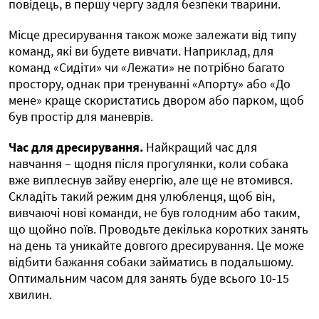
повідець, в першу чергу задля безпеки тварини.
Місце дресирування також може залежати від типу
команд, які ви будете вивчати. Наприклад, для
команд «Сидіти» чи «Лежати» не потрібно багато
простору, однак при тренуванні «Апорту» або «До
мене» краще скористатись двором або парком, щоб
був простір для маневрів.
Час для дресирування.
Найкращий час для
навчання – щодня після прогулянки, коли собака
вже виплеснув зайву енергію, але ще не втомився.
Складіть такий режим дня улюбленця, щоб він,
вивчаючі нові команди, не був голодним або таким,
що щойно поїв. Проводьте декілька коротких занять
на день та уникайте довгого дресирування. Це може
відбити бажання собаки займатись в подальшому.
Оптимальним часом для занять буде всього 10-15
хвилин.