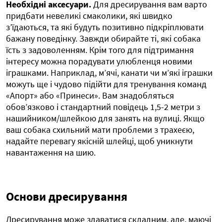
Необхідні аксесуари.
Для дресирування вам варто
придбати невеликі смаколики, які швидко
з’їдаються, та які будуть позитивно підкріплювати
бажану поведінку. Завжди обирайте ті, які собака
їсть з задоволенням. Крім того для підтримання
інтересу можна порадувати улюбленця новими
іграшками. Наприклад, м’ячі, канати чи м’які іграшки
можуть ще і чудово підійти для тренування команд
«Апорт» або «Принеси». Вам знадобляться
обов’язково і стандартний повідець 1,5-2 метри з
нашийником/шлейкою для занять на вулиці. Якщо
ваш собака схильний мати проблеми з трахеєю,
надайте перевагу якісній шлейці, щоб уникнути
навантаження на шию.
Основи дресирування
Дресирування може здаватися складним, але, маючі