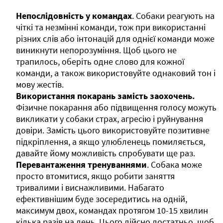
Непослідовність у командах
. Собаки реагують на
чіткі та незмінні команди, тож при використанні
різних слів або інтонацій для однієї команди може
виникнути непорозуміння. Щоб цього не
трапилось, оберіть одне слово для кожної
команди, а також використовуйте однаковий тон і
мову жестів.
Використання покарань замість заохочень.
Фізичне покарання або підвищення голосу можуть
викликати у собаки страх, агресію і руйнування
довіри. Замість цього використовуйте позитивне
підкріплення, а якщо улюбленець помиляється,
давайте йому можливість спробувати ще раз.
Перевантаження тренуваннями
. Собака може
просто втомитися, якщо робити заняття
тривалими і виснажливими. Набагато
ефективнішим буде зосередитись на одній,
максимум двох, командах протягом 10-15 хвилин
кілька разів на день. Цього дійсно достатньо, щоб