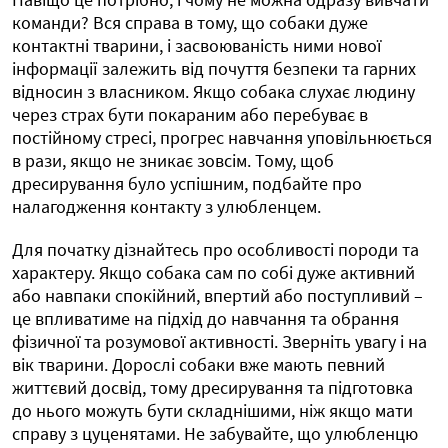
команди? Вся справа в тому, що собаки дуже
контактні тварини, і засвоюваність ними нової
інформації залежить від почуття безпеки та гарних
відносин з власником. Якщо собака слухає людину
через страх бути покараним або перебуває в
постійному стресі, прогрес навчання уповільнюється
в рази, якщо не зникає зовсім. Тому, щоб
дресирування було успішним, подбайте про
налагодження контакту з улюбленцем.
Для початку дізнайтесь про особливості породи та
характеру. Якщо собака сам по собі дуже активний
або навпаки спокійний, впертий або поступливий –
це впливатиме на підхід до навчання та обрання
фізичної та розумової активності. Зверніть увагу і на
вік тварини. Дорослі собаки вже мають певний
життєвий досвід, тому дресирування та підготовка
до нього можуть бути складнішими, ніж якщо мати
справу з цуценятами. Не забувайте, що улюбленцю