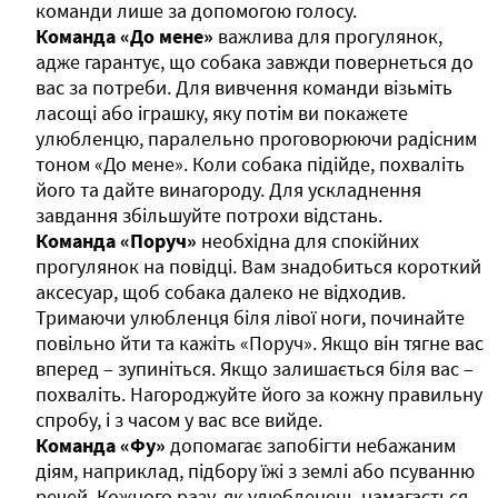
команди лише за допомогою голосу.
Команда «До мене»
важлива для прогулянок,
адже гарантує, що собака завжди повернеться до
вас за потреби. Для вивчення команди візьміть
ласощі або іграшку, яку потім ви покажете
улюбленцю, паралельно проговорюючи радісним
тоном «До мене». Коли собака підійде, похваліть
його та дайте винагороду. Для ускладнення
завдання збільшуйте потрохи відстань.
Команда «Поруч»
необхідна для спокійних
прогулянок на повідці. Вам знадобиться короткий
аксесуар, щоб собака далеко не відходив.
Тримаючи улюбленця біля лівої ноги, починайте
повільно йти та кажіть «Поруч». Якщо він тягне вас
вперед – зупиніться. Якщо залишається біля вас –
похваліть. Нагороджуйте його за кожну правильну
спробу, і з часом у вас все вийде.
Команда «Фу»
допомагає запобігти небажаним
діям, наприклад, підбору їжі з землі або псуванню
речей. Кожного разу, як улюбленець намагається