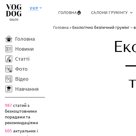
УКР
ГОЛОВНА🏠
САЛОНИ ГРУМІНГУ
Головна
»
Екологічно безпечний грумінг – 
Головна
Ек
Новини
Статті
–
Фото
Відео
Навчання
987
статей з
безкоштовними
порадами та
рекомендаціями
605
актуальних і