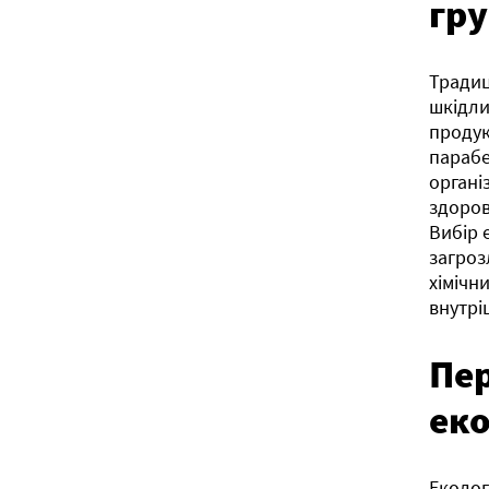
гр
Традиц
шкідли
продук
парабе
органі
здоров
Вибір 
загроз
хімічн
внутрі
Пе
еко
Еколог