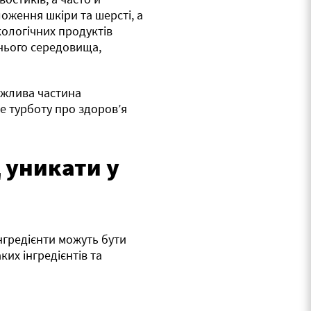
оження шкіри та шерсті, а
кологічних продуктів
шнього середовища,
важлива частина
е турботу про здоров’я
д уникати у
інгредієнти можуть бути
ких інгредієнтів та