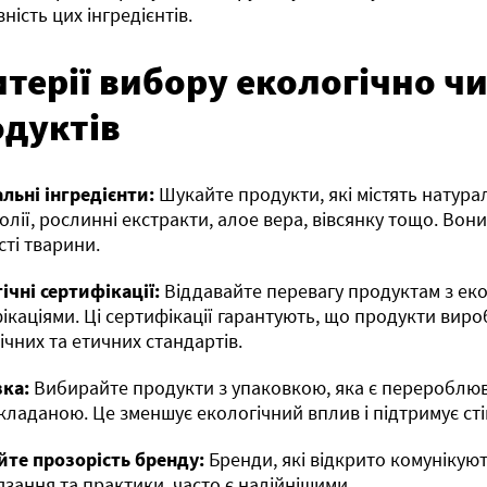
ність цих інгредієнтів.
терії вибору екологічно ч
одуктів
льні інгредієнти:
Шукайте продукти, які містять натураль
 олії, рослинні екстракти, алое вера, вівсянку тощо. Во
сті тварини.
ічні сертифікації:
Віддавайте перевагу продуктам з ек
ікаціями. Ці сертифікації гарантують, що продукти ви
ічних та етичних стандартів.
вка:
Вибирайте продукти з упаковкою, яка є перероблю
кладаною. Це зменшує екологічний вплив і підтримує сті
те прозорість бренду:
Бренди, які відкрито комунікуют
язання та практики, часто є надійнішими.