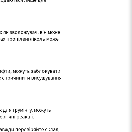
х як зволожувач, він може
ках пропіленгліколь може
.
нафти, можуть заблокувати
е спричинити висушування
 для грумінгу, можуть
ргічні реакції.
завжди перевіряйте склад