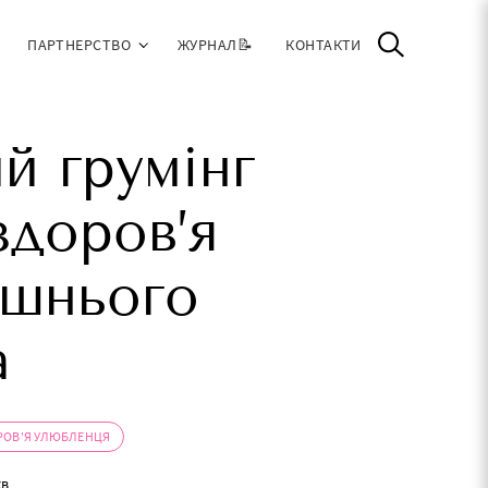
ПАРТНЕРСТВО
ЖУРНАЛ📝
КОНТАКТИ
й грумінг
здоров’я
ишнього
а
РОВ'Я УЛЮБЛЕНЦЯ
хв