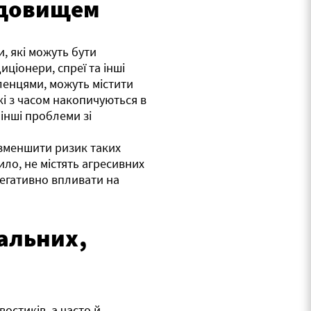
едовищем
и, які можуть бути
иціонери, спреї та інші
ленцями, можуть містити
кі з часом накопичуються в
 інші проблеми зі
 зменшити ризик таких
ило, не містять агресивних
 негативно впливати на
альних,
остиків, а часто й