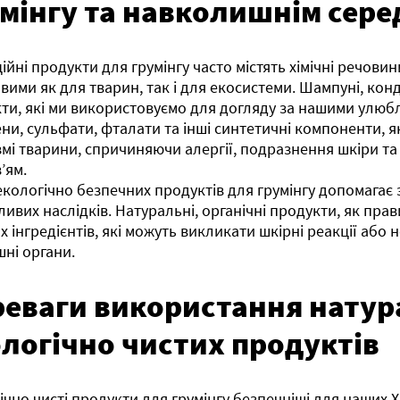
умінгу та навколишнім сер
ійні продукти для грумінгу часто містять хімічні речовин
вими як для тварин, так і для екосистеми. Шампуні, конд
ти, які ми використовуємо для догляду за нашими улюб
ни, сульфати, фталати та інші синтетичні компоненти, я
змі тварини, спричиняючи алергії, подразнення шкіри та
’ям.
екологічно безпечних продуктів для грумінгу допомагає
ливих наслідків. Натуральні, органічні продукти, як прав
их інгредієнтів, які можуть викликати шкірні реакції або
шні органи.
реваги використання натур
логічно чистих продуктів
ічно чисті продукти для грумінгу безпечніші для наших Хв