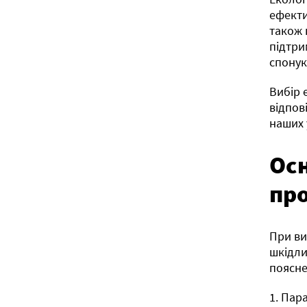
ефекти
також 
підтри
спонук
Вибір 
відпов
наших 
Осн
про
При ви
шкідли
поясне
1. Пар