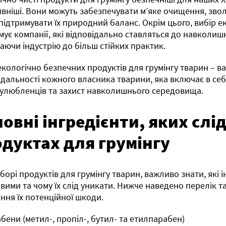
вніші. Вони можуть забезпечувати м’яке очищення, звол
підтримувати їх природний баланс. Окрім цього, вибір е
мує компанії, які відповідально ставляться до навколи
аючи індустрію до більш стійких практик.
екологічно безпечних продуктів для грумінгу тварин – 
ідальності кожного власника тварини, яка включає в себ
улюбленців та захист навколишнього середовища.
овні інгредієнти, яких слі
дуктах для грумінгу
борі продуктів для грумінгу тварин, важливо знати, які 
вими та чому їх слід уникати. Нижче наведено перелік та
ння їх потенційної шкоди.
абени (метил-, пропіл-, бутил- та етилпарабен)