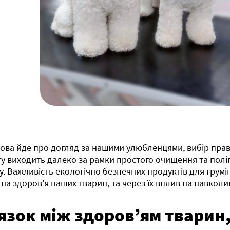
ова йде про догляд за нашими улюбленцями, вибір пра
гу виходить далеко за рамки простого очищення та пол
у. Важливість екологічно безпечних продуктів для грумін
 на здоров’я наших тварин, та через їх вплив на навко
язок між здоров’ям тварин