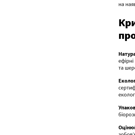
на наяв
Кри
пр
Натура
ефірні
та шер
Еколог
сертиф
еколог
Упако
біороз
Оцінюй
зобов’