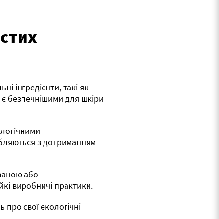
истих
ні інгредієнти, такі як
ни є безпечнішими для шкіри
ологічними
робляються з дотриманням
ваною або
йкі виробничі практики.
ь про свої екологічні