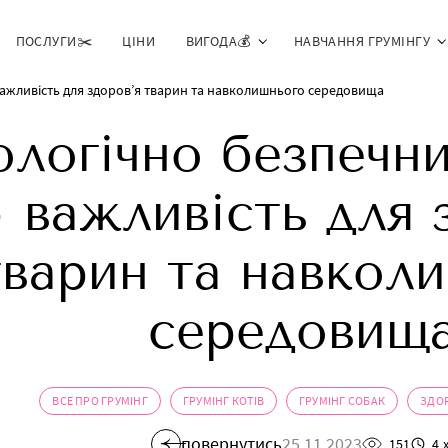
ПОСЛУГИ✂️
ЦІНИ
ВИГОДА💰
НАВЧАННЯ ГРУМІНГУ
важливість для здоров’я тварин та навколишнього середовища
ологічно безпечни
 важливість для 
тварин та навкол
середовищ
ВСЕ ПРО ГРУМІНГ
ГРУМІНГ КОТІВ
ГРУМІНГ СОБАК
ЗДО
повернутись
25.11.2023
151
4 