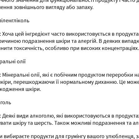
ення зовнішнього вигляду або запаху.
піленгліколь
 Хоча цей інгредієнт часто використовується в продукта
ричиною подразнення шкіри та алергій. В деяких випад
нити токсичність, особливо при високих концентраціях
ральні олії
 Мінеральні олії, які є побічним продуктом переробки 
кіри, перешкоджаючи її нормальному диханню. Це мож
кодження шкіри.
оголь
 Деякі види алкоголю, які використовуються в продуктах
вати шкіру та шерсть. Також можливі подразнення та але
и вибираєте продукти для грумінгу вашого улюбленця, 