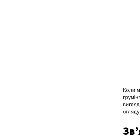
Коли м
грумін
вигляд
огляду
Зв’