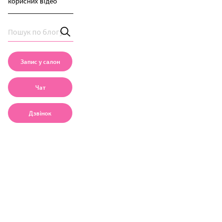
корисних відео
Запис у салон
Чат
Дзвінок