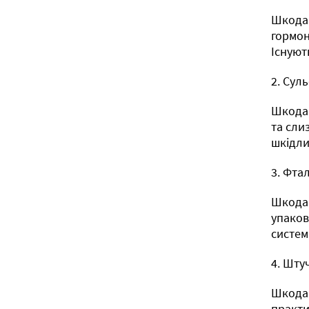
Шкода:
гормон
Існуют
2. Сул
Шкода:
та сли
шкідли
3. Фта
Шкода:
упаков
систем
4. Шту
Шкода:
практи