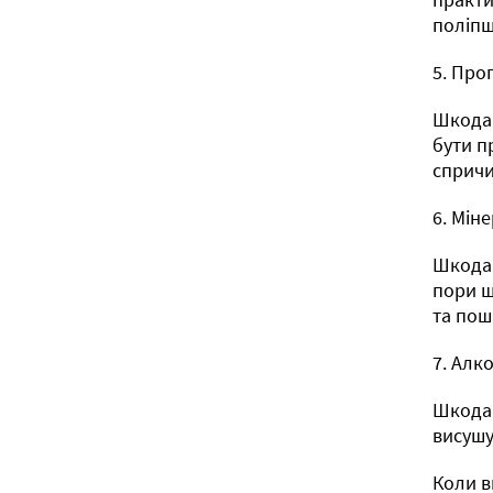
поліпш
5. Про
Шкода:
бути п
спричи
6. Міне
Шкода:
пори ш
та пош
7. Алк
Шкода:
висушу
Коли в