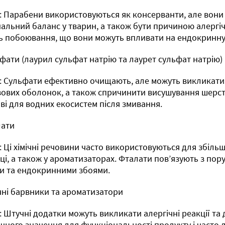
 Парабени використовуються як консерванти, але вони
альний баланс у тварин, а також бути причиною алергіч
ь побоювання, що вони можуть впливати на ендокринну
ьфати (лаурил сульфат натрію та лаурет сульфат натрію)
 Сульфати ефективно очищають, але можуть викликати
зових оболонок, а також спричинити висушування шерсті
ві для водних екосистем після змивання.
лати
 Ці хімічні речовини часто використовуються для збільш
ці, а також у ароматизаторах. Фталати пов’язують з по
и та ендокринними збоями.
чні барвники та ароматизатори
 Штучні додатки можуть викликати алергічні реакції та
чного значення для функціональності продукту і часто