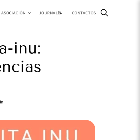
ASOCIACIÓN
JOURNAL📝
CONTACTOS
a-inu:
encias
in