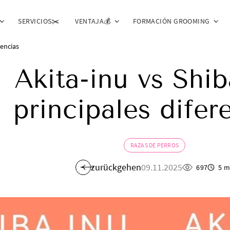
SERVICIOS✂️
VENTAJA💰
FORMACIÓN GROOMING
rencias
Akita-inu vs Shib
principales difer
RAZAS DE PERROS
zurückgehen
09.11.2025
697
5 m