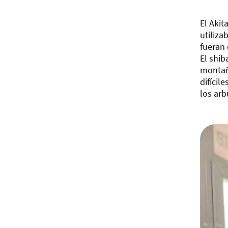
El Akit
utiliza
fueran 
El shib
montaño
difícil
los arb