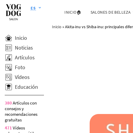
ES
INICIO🏠
SALONES DE BELLEZA
Inicio
»
Akita-inu vs Shiba-inu: principales dife
Inicio
Noticias
Artículos
Foto
Vídeos
Educación
380
Artículos con
consejos y
recomendaciones
gratuitas
471
Vídeos