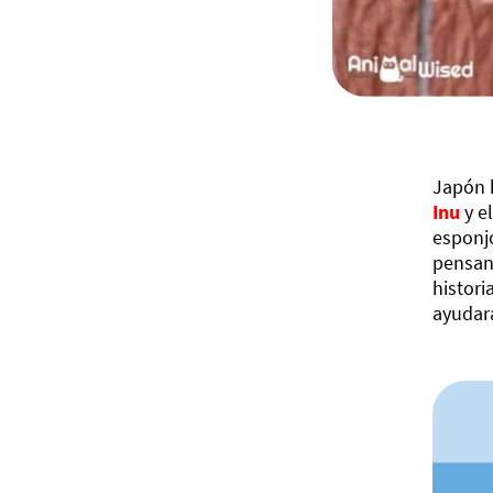
Japón h
Inu
y e
esponjo
pensand
histori
ayudará