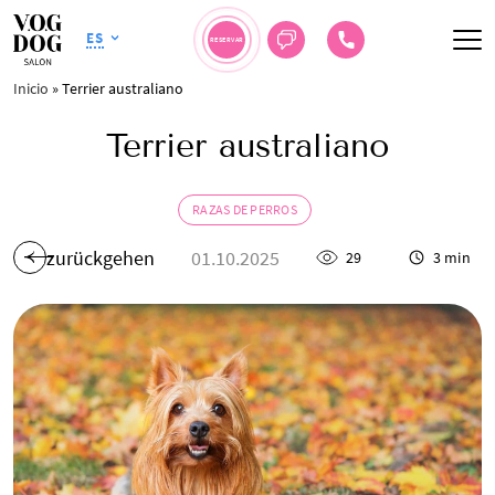
ES
RESERVAR
Inicio
»
Terrier australiano
Terrier australiano
RAZAS DE PERROS
zurückgehen
01.10.2025
29
3 min