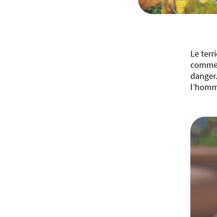
Le terr
comme u
danger.
l’homme