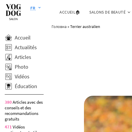
FR
ACCUEIL🏠
SALONS DE BEAUTÉ
Головна
»
Terrier australien
Accueil
Actualités
Articles
Photo
Vidéos
Éducation
380
Articles avec des
conseils et des
recommandations
gratuits
471
Vidéos