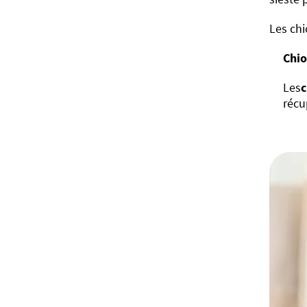
Les chi
Chio
Les
c
récu