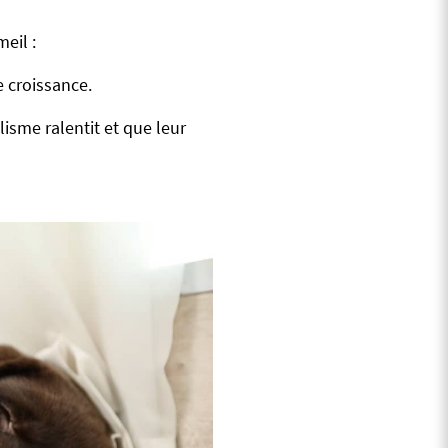
eil :
e croissance.
isme ralentit et que leur