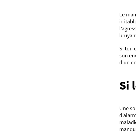
Le manq
irritab
l’agres
bruyan
Si ton 
son en
d’un en
Si 
Une som
d’alarm
maladie
manque