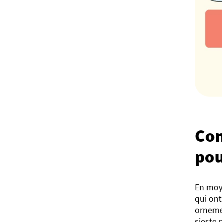
Com
pou
En moy
qui ont
ornemen
sieste 