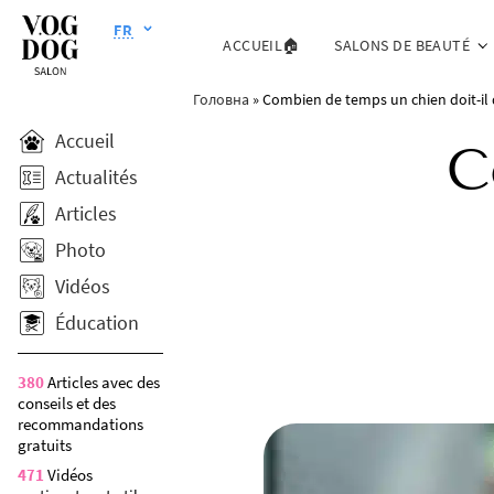
FR
ACCUEIL🏠
SALONS DE BEAUTÉ
Головна
»
Combien de temps un chien doit-il 
Accueil
C
Actualités
Articles
Photo
Vidéos
Éducation
380
Articles avec des
conseils et des
recommandations
gratuits
471
Vidéos