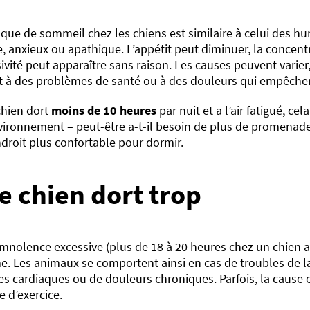
ue de sommeil chez les chiens est similaire à celui des hum
le, anxieux ou apathique. L’appétit peut diminuer, la concent
sivité peut apparaître sans raison. Les causes peuvent vari
t à des problèmes de santé ou à des douleurs qui empêchent
chien dort
moins de 10 heures
par nuit et a l’air fatigué, ce
vironnement – peut-être a-t-il besoin de plus de promenade
droit plus confortable pour dormir.
le chien dort trop
nolence excessive (plus de 18 à 20 heures chez un chien ad
e. Les animaux se comportent ainsi en cas de troubles de la 
s cardiaques ou de douleurs chroniques. Parfois, la cause es
 d’exercice.