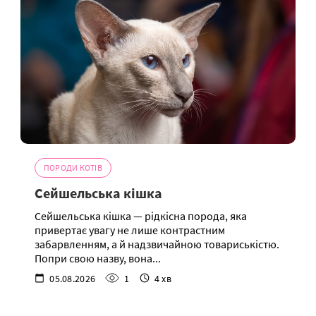
ПОРОДИ КОТІВ
Сейшельська кішка
Сейшельська кішка — рідкісна порода, яка
привертає увагу не лише контрастним
забарвленням, а й надзвичайною товариськістю.
Попри свою назву, вона...
05.08.2026
1
4 хв