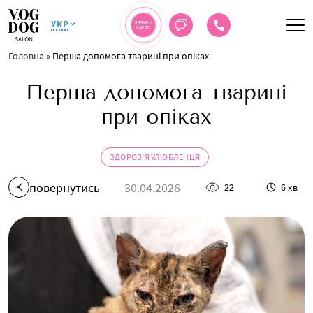
УКР
ЗАПИС У
САЛОН
Головна
»
Перша допомога тварині при опіках
Перша допомога тварині
при опіках
ЗДОРОВ'Я УЛЮБЛЕНЦЯ
повернутись
30.04.2026
22
6 хв