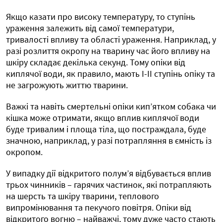
Якщо казати про високу температуру, то ступінь
ураження залежить від самої температури,
тривалості впливу та області ураження. Наприклад, у
разі розлиття окропу на тварину час його впливу на
шкіру складає декілька секунд. Тому опіки від
киплячої води, як правило, мають І-ІІ ступінь опіку та
не загрожують життю тварини.
Важкі та навіть смертельні опіки кип’ятком собака чи
кішка може отримати, якщо вплив киплячої води
буде тривалим і площа тіла, що постраждала, буде
значною, наприклад, у разі потрапляння в ємність із
окропом.
У випадку дії відкритого полум’я відбувається вплив
трьох чинників – гарячих частинок, які потрапляють
на шерсть та шкіру тварини, теплового
випромінювання та пекучого повітря. Опіки від
відкритого вогню – найважчі, тому дуже часто стають