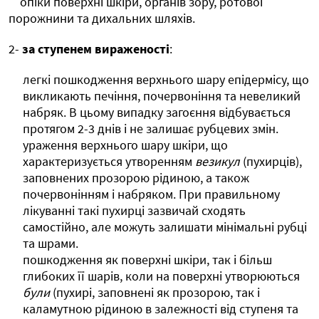
опіки поверхні шкіри, органів зору, ротової
порожнини та дихальних шляхів.
2-
за ступенем вираженості
:
легкі пошкодження верхнього шару епідермісу, що
викликають печіння, почервоніння та невеликий
набряк. В цьому випадку загоєння відбувається
протягом 2-3 днів і не залишає рубцевих змін.
ураження верхнього шару шкіри, що
характеризується утворенням
везикул
(пухирців),
заповнених прозорою рідиною, а також
почервонінням і набряком. При правильному
лікуванні такі пухирці зазвичай сходять
самостійно, але можуть залишати мінімальні рубці
та шрами.
пошкодження як поверхні шкіри, так і більш
глибоких її шарів, коли на поверхні утворюються
були
(пухирі, заповнені як прозорою, так і
каламутною рідиною в залежності від ступеня та