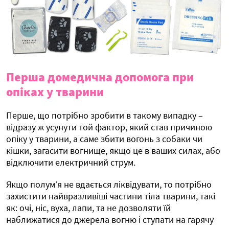
Перша домедична допомога при
опіках у тварини
Перше, що потрібно зробити в такому випадку –
відразу ж усунути той фактор, який став причиною
опіку у тварини, а саме збити вогонь з собаки чи
кішки, загасити вогнище, якщо це в ваших силах, або
відключити електричний струм.
Якщо полум’я не вдається ліквідувати, то потрібно
захистити найвразливіші частини тіла тварини, такі
як: очі, ніс, вуха, лапи, та не дозволяти їй
наближатися до джерела вогню і ступати на гарячу