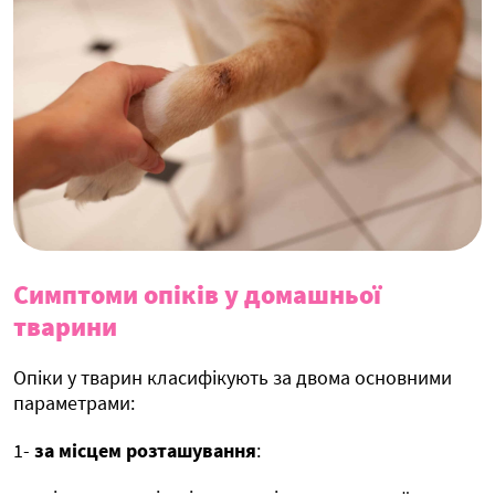
Симптоми опіків у домашньої
тварини
Опіки у тварин класифікують за двома основними
параметрами:
1-
за місцем розташування
: