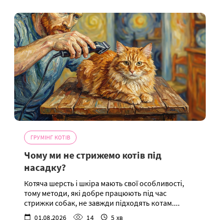
ГРУМІНГ КОТІВ
Чому ми не стрижемо котів під
насадку?
Котяча шерсть і шкіра мають свої особливості,
тому методи, які добре працюють під час
стрижки собак, не завжди підходять котам....
01.08.2026
14
5 хв