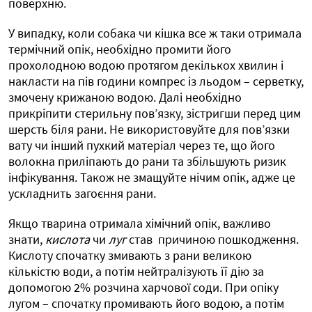
поверхню.
У випадку, коли собака чи кішка все ж таки отримала
термічний опік, необхідно промити його
прохолодною водою протягом декількох хвилин і
накласти на пів години компрес із льодом – серветку,
змочену крижаною водою. Далі необхідно
прикріпити стерильну пов’язку, зістригши перед цим
шерсть біля рани. Не використовуйте для пов’язки
вату чи інший пухкий матеріал через те, що його
волокна приліпають до рани та збільшують ризик
інфікування. Також не змащуйте нічим опік, адже це
ускладнить загоєння рани.
Якщо тварина отримала хімічний опік, важливо
знати,
кислота
чи
луг
став причиною пошкодження.
Кислоту спочатку змивають з рани великою
кількістю води, а потім нейтралізують її дію за
допомогою 2% розчина харчової соди. При опіку
лугом – спочатку промивають його водою, а потім