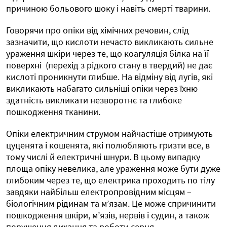
причиною больового шоку і навіть смерті тварини.
Говорячи про опіки від хімічних речовин, слід
зазначити, що кислоти нечасто викликають сильне
ураження шкіри через те, що коагуляція білка на її
поверхні (перехід з рідкого стану в твердий) не дає
кислоті проникнути глибше. На відміну від лугів, які
викликають набагато сильніші опіки через їхню
здатність викликати незворотнє та глибоке
пошкодження тканини.
Опіки електричним струмом найчастіше отримують
цуценята і кошенята, які полюбляють гризти все, в
тому числі й електричні шнури. В цьому випадку
площа опіку невелика, але ураження може бути дуже
глибоким через те, що електрика проходить по тілу
завдяки найбільш електропровідним місцям –
біологічним рідинам та м’язам. Це може спричинити
пошкодження шкіри, м’язів, нервів і судин, а також
порушення дихання та роботи серця.