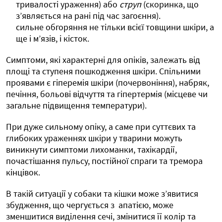
тривалості ураження) або
струп
(скоринка, що
з’являється на рані під час загоєння).
сильне обгоряння не тільки всієї товщини шкіри, а
ще і м’язів, і кісток.
Симптоми, які характерні для опіків, залежать від
площі та ступеня пошкодження шкіри. Спільними
проявами є гіперемія шкіри (почервоніння), набряк,
печіння, больові відчуття та гіпертермія (місцеве чи
загальне підвищення температури).
При дуже сильному опіку, а саме при суттєвих та
глибоких ураженнях шкіри у тварини можуть
виникнути симптоми лихоманки, тахікардії,
почастішання пульсу, постійної спраги та тремора
кінцівок.
В такій ситуації у собаки та кішки може з’явитися
збудження, що чергується з апатією, може
зменшитися виділення сечі, змінитися її колір та