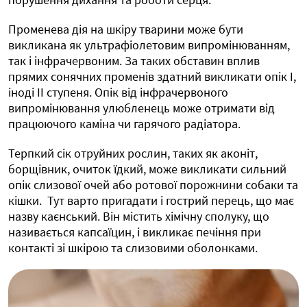
Променева дія на шкіру тварини може бути
викликана як ультрафіолетовим випромінюванням,
так і інфрачервоним. За таких обставин вплив
прямих сонячних променів здатний викликати опік І,
іноді ІІ ступеня. Опік від інфрачервоного
випромінювання улюбленець може отримати від
працюючого каміна чи гарячого радіатора.
Терпкий сік отруйних рослин, таких як аконіт,
борщівник, очиток їдкий, може викликати сильний
опік слизової очей або ротової порожнини собаки та
кішки. Тут варто пригадати і гострий перець, що має
назву каєнський. Він містить хімічну сполуку, що
називається капсаїцин, і викликає печіння при
контакті зі шкірою та слизовими оболонками.