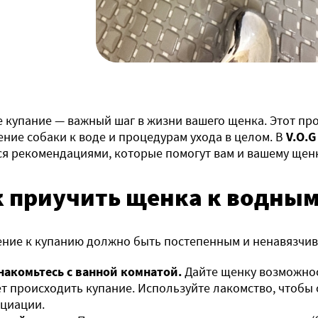
 купание — важный шаг в жизни вашего щенка. Этот пр
ние собаки к воде и процедурам ухода в целом. В
V.O.
я рекомендациями, которые помогут вам и вашему щенк
к приучить щенка к водны
ние к купанию должно быть постепенным и ненавязчи
накомьтесь с ванной комнатой.
Дайте щенку возможнос
ет происходить купание. Используйте лакомство, чтобы
оциации.