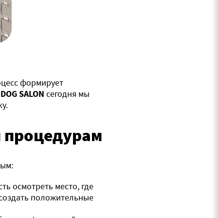
оцесс формирует
G DOG SALON
сегодня мы
у.
м процедурам
вым:
ть осмотреть место, где
 создать положительные