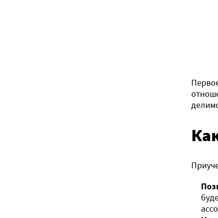
Первое
отноше
делимс
Ка
Приуче
Поз
буд
асс