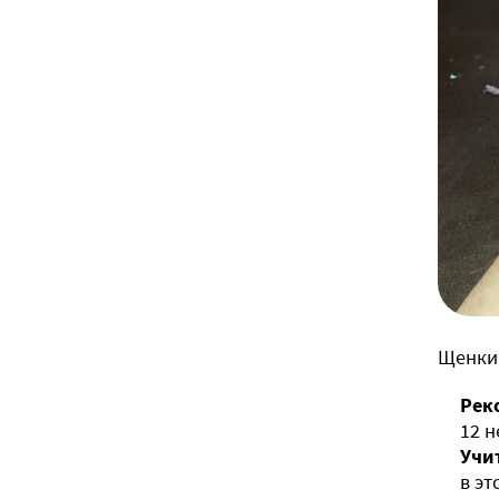
Щенки 
Рек
12 н
Учи
в эт