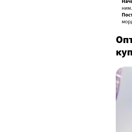
Нач
ним.
Пос
мор
Оп
ку