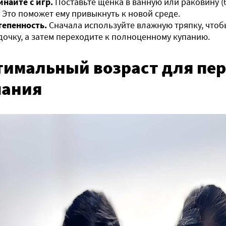
инайте с игр.
Поставьте щенка в ванную или раковину (б
 Это поможет ему привыкнуть к новой среде.
тепенность.
Сначала используйте влажную тряпку, чтоб
дочку, а затем переходите к полноценному купанию.
тимальный возраст для пер
пания