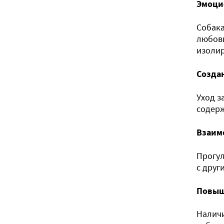
Эмоци
Собака
любовь
изолир
Созда
Уход з
содерж
Взаим
Прогул
с друг
Повыш
Наличи