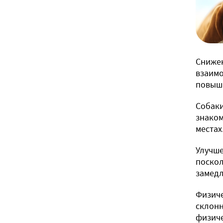
Снижен
взаимо
повыша
Собаки
знаком
местах
Улучше
поскол
замедл
Физиче
склонн
физиче