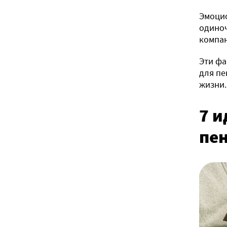
Эмоцио
одиноч
компа
Эти фа
для пе
жизни.
7 и
пе