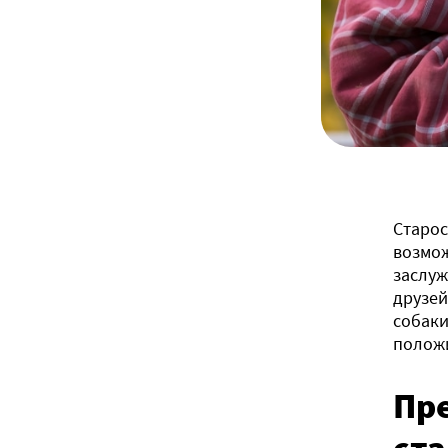
Старос
возмож
заслуж
друзей
собаки
полож
Пр
ст