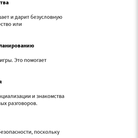
тва
шает и дарит безусловную
ество или
планированию
 игры. Это помогает
я
оциализации и знакомства
ных разговоров.
безопасности, поскольку