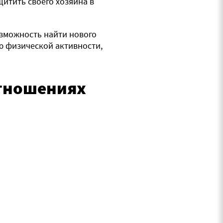
итить своего хозяина в
озможность найти нового
ю физической активности,
тношениях