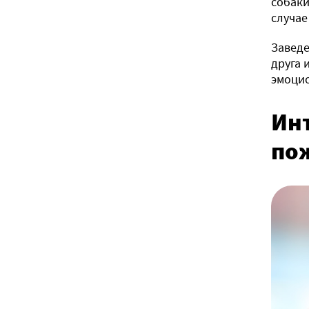
собаки
случае
Заведе
друга 
эмоци
Ин
по