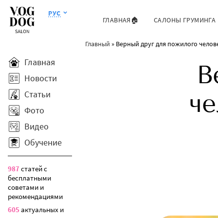
РУС
ГЛАВНАЯ🏠
САЛОНЫ ГРУМИНГА
Главный
»
Верный друг для пожилого челове
Главная
В
Новости
Статьи
че
Фото
Видео
Обучение
987
статей с
бесплатными
советами и
рекомендациями
605
актуальных и