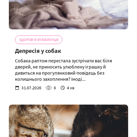
ЗДОРОВ'Я УЛЮБЛЕНЦЯ
Депресія у собак
Собака раптом перестала зустрічати вас біля
дверей, не приносить улюблену іграшку й
дивиться на прогулянковий повідець без
колишнього захоплення? Іноді...
31.07.2026
6
4 хв