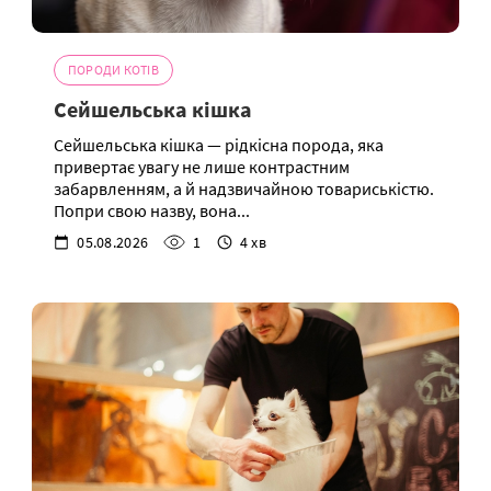
ПОРОДИ КОТІВ
Сейшельська кішка
Сейшельська кішка — рідкісна порода, яка
привертає увагу не лише контрастним
забарвленням, а й надзвичайною товариськістю.
Попри свою назву, вона...
05.08.2026
1
4 хв