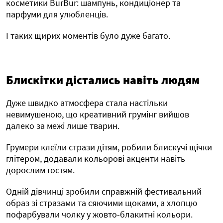
косметики BurBur: шампунь, кондиціонер та
парфуми для улюбленців.
І таких щирих моментів було дуже багато.
Блискітки дістались навіть людям
Дуже швидко атмосфера стала настільки
невимушеною, що креативний грумінг вийшов
далеко за межі лише тварин.
Грумери клеїли стрази дітям, робили блискучі щічки
глітером, додавали кольорові акценти навіть
дорослим гостям.
Одній дівчинці зробили справжній фестивальний
образ зі стразами та сяючими щоками, а хлопцю
пофарбували чолку у жовто-блакитні кольори.