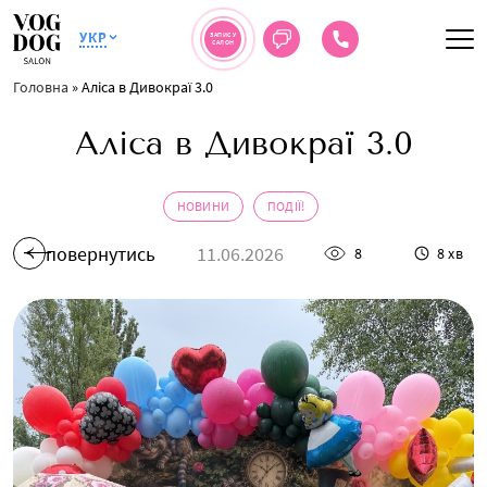
УКР
ЗАПИС У
САЛОН
Головна
»
Аліса в Дивокраї 3.0
Аліса в Дивокраї 3.0
НОВИНИ
ПОДІЇ!
повернутись
11.06.2026
8
8 хв