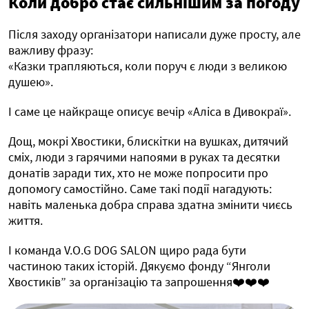
Коли добро стає сильнішим за погоду
Після заходу організатори написали дуже просту, але
важливу фразу:
«Казки трапляються, коли поруч є люди з великою
душею».
І саме це найкраще описує вечір «Аліса в Дивокраї».
Дощ, мокрі Хвостики, блискітки на вушках, дитячий
сміх, люди з гарячими напоями в руках та десятки
донатів заради тих, хто не може попросити про
допомогу самостійно. Саме такі події нагадують:
навіть маленька добра справа здатна змінити чиєсь
життя.
І команда V.O.G DOG SALON щиро рада бути
частиною таких історій. Дякуємо фонду “Янголи
Хвостиків” за організацію та запрошення❤️❤️❤️