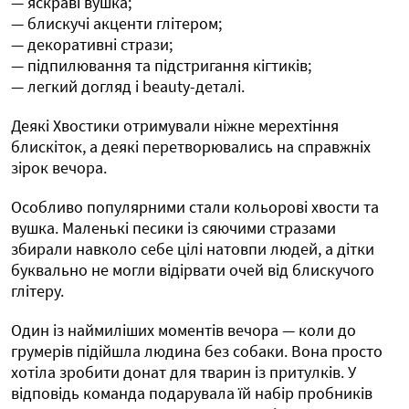
— яскраві вушка;
— блискучі акценти глітером;
— декоративні стрази;
— підпилювання та підстригання кігтиків;
— легкий догляд і beauty-деталі.
Деякі Хвостики отримували ніжне мерехтіння
блискіток, а деякі перетворювались на справжніх
зірок вечора.
Особливо популярними стали кольорові хвости та
вушка. Маленькі песики із сяючими стразами
збирали навколо себе цілі натовпи людей, а дітки
буквально не могли відірвати очей від блискучого
глітеру.
Один із наймиліших моментів вечора — коли до
грумерів підійшла людина без собаки. Вона просто
хотіла зробити донат для тварин із притулків. У
відповідь команда подарувала їй набір пробників