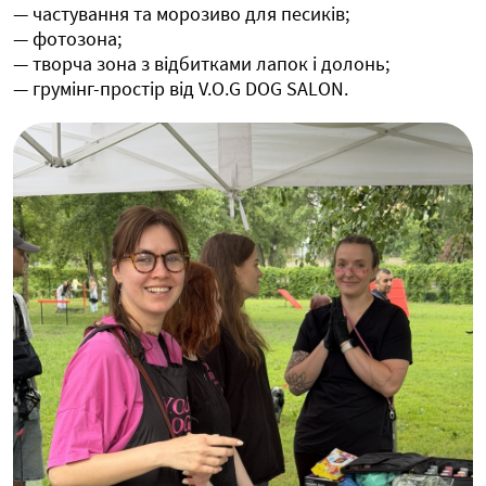
— частування та морозиво для песиків;
— фотозона;
— творча зона з відбитками лапок і долонь;
— грумінг-простір від V.O.G DOG SALON.