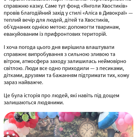
справжню казку. Саме тут фонд «Янголи Хвостиків»
провів благодійний захід у стилі «Аліса в Дивокраї» —
теплий вечір для людей, дітей та Хвостиків,
об’єднаних однією метою: допомогти тваринам,
евакуйованим із прифронтових територій.
І хоча погода цього дня вирішила влаштувати
справжнє випробування з сильною зливою та
вітром, атмосфера заходу залишилась неймовірно
світлою. Люди все одно приходили — з песиками,
дітками, друзями та бажанням підтримати тих, кому
зараз найважче.
Це була історія про людей, які навіть під дощем
залишаються людяними.