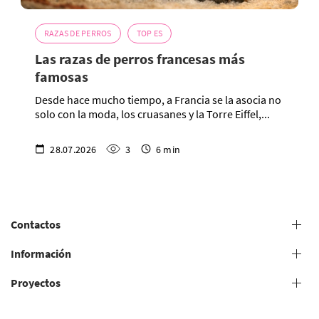
RAZAS DE PERROS
TOP ES
Las razas de perros francesas más
famosas
Desde hace mucho tiempo, a Francia se la asocia no
solo con la moda, los cruasanes y la Torre Eiffel,...
28.07.2026
3
6 min
Contactos
+38 (073) 606 74 43 Peluquería canina
Información
+38 (073) 606 74 44 Estudio presencial
Proyectos
Condiciones generales para la prestación de servicios de
+38 (073) 606 74 74 Estudio en línea
peluquería canina
+38 (073) 606 74 41 Tienda