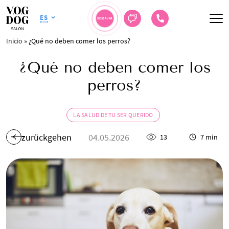
ES
RESERVAR
Inicio
»
¿Qué no deben comer los perros?
¿Qué no deben comer los
perros?
LA SALUD DE TU SER QUERIDO
zurückgehen
04.05.2026
13
7 min