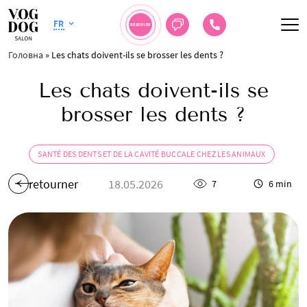
FR
RÉSERVER
Головна
»
Les chats doivent-ils se brosser les dents ?
Les chats doivent-ils se
brosser les dents ?
SANTÉ DES DENTS ET DE LA CAVITÉ BUCCALE CHEZ LES ANIMAUX
retourner
18.05.2026
7
6 min